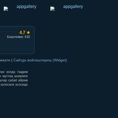
4.7 ★
Баҳоловчи: 430
ужжати
|
Сайтда жойлаштириш (Widget)
нган ҳолда тақдим
н мутлақ аниқлиги
ишлар сабаб айрим
 хулосаси асосида