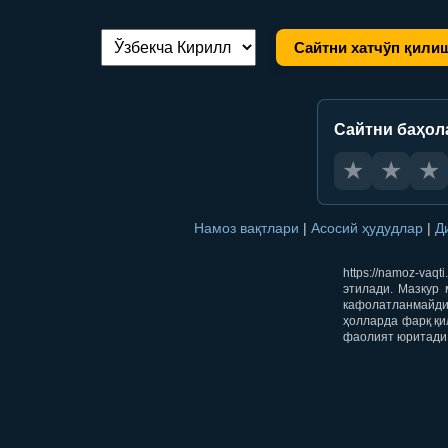
Сайтни хатчўп қили
Тилни алмаштириш:
Сайтни баҳол
★
★
★
Намоз вақтлари
|
Асосий ҳудудлар
|
Д
https://namoz-va
этилади. Мазкур 
кафолатланмайди.
ҳолларда фарқ қи
фаолият юритади