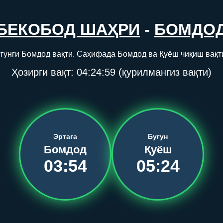
БЕКОБОД ШАҲРИ
-
БОМДО
гунги Бомдод вақти. Саҳифада Бомдод ва Қуёш чиқиш вақт
Ҳозирги вақт:
04:24:59
(қурилмангиз вақти)
Эртага
Бугун
Бомдод
Қуёш
03:54
05:24