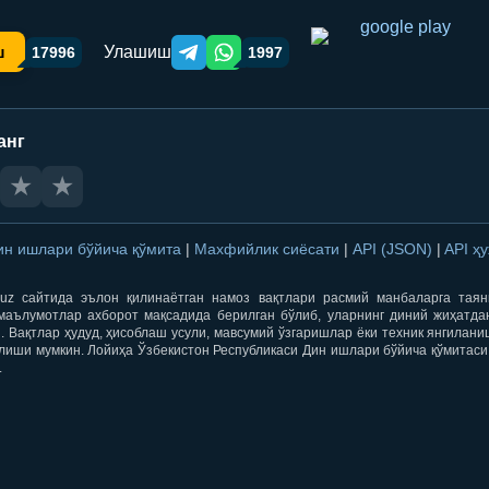
Улашиш
ш
17996
1997
Telegram orqali ulashish
WhatsApp orqali ulashish
анг
★
★
ин ишлари бўйича қўмита
|
Махфийлик сиёсати
|
API (JSON)
|
API ҳ
qti.uz сайтида эълон қилинаётган намоз вақтлари расмий манбаларга тая
маълумотлар ахборот мақсадида берилган бўлиб, уларнинг диний жиҳатда
 Вақтлар ҳудуд, ҳисоблаш усули, мавсумий ўзгаришлар ёки техник янгилан
лиши мумкин. Лойиҳа Ўзбекистон Республикаси Дин ишлари бўйича қўмитаси
.