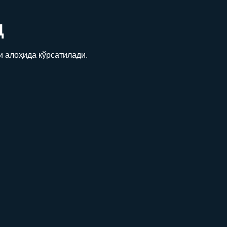
Д
и алоҳида кўрсатилади.