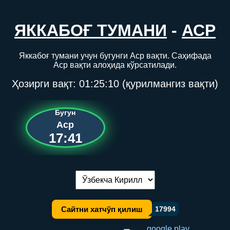
ЯККАБОҒ ТУМАНИ
-
АСР
Яккабоғ тумани учун бугунги Аср вақти. Саҳифада
Аср вақти алоҳида кўрсатилади.
Ҳозирги вақт:
01:25:10
(қурилмангиз вақти)
Бугун
Аср
17:41
Тилни алмаштириш:
Сайтни хатчўп қилиш
17994