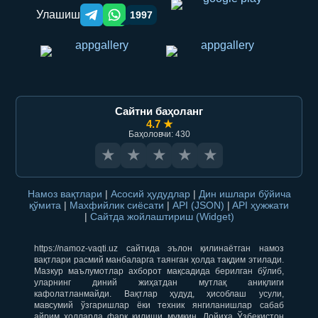
Улашиш
1997
Telegram orqali ulashish
WhatsApp orqali ulashish
Сайтни баҳоланг
4.7 ★
Баҳоловчи: 430
★
★
★
★
★
Намоз вақтлари
|
Асосий ҳудудлар
|
Дин ишлари бўйича
қўмита
|
Махфийлик сиёсати
|
API (JSON)
|
API ҳужжати
|
Сайтда жойлаштириш (Widget)
https://namoz-vaqti.uz сайтида эълон қилинаётган намоз
вақтлари расмий манбаларга таянган ҳолда тақдим этилади.
Мазкур маълумотлар ахборот мақсадида берилган бўлиб,
уларнинг диний жиҳатдан мутлақ аниқлиги
кафолатланмайди. Вақтлар ҳудуд, ҳисоблаш усули,
мавсумий ўзгаришлар ёки техник янгиланишлар сабаб
айрим ҳолларда фарқ қилиши мумкин. Лойиҳа Ўзбекистон