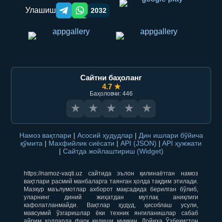
Улашиш
2032
Telegram orqali ulashish
WhatsApp orqali ulashish
Сайтни баҳоланг
4.7 ★
Баҳоловчи: 446
★
★
★
★
★
Намоз вақтлари
|
Асосий ҳудудлар
|
Дин ишлари бўйича
қўмита
|
Махфийлик сиёсати
|
API (JSON)
|
API ҳужжати
|
Сайтда жойлаштириш (Widget)
https://namoz-vaqti.uz сайтида эълон қилинаётган намоз
вақтлари расмий манбаларга таянган ҳолда тақдим этилади.
Мазкур маълумотлар ахборот мақсадида берилган бўлиб,
уларнинг диний жиҳатдан мутлақ аниқлиги
кафолатланмайди. Вақтлар ҳудуд, ҳисоблаш усули,
мавсумий ўзгаришлар ёки техник янгиланишлар сабаб
айрим ҳолларда фарқ қилиши мумкин. Лойиҳа Ўзбекистон