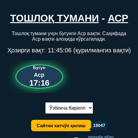
ТОШЛОҚ ТУМАНИ
-
АСР
Тошлоқ тумани учун бугунги Аср вақти. Саҳифада
Аср вақти алоҳида кўрсатилади.
Ҳозирги вақт:
11:45:07
(қурилмангиз вақти)
Бугун
Аср
17:16
Тилни алмаштириш:
Сайтни хатчўп қилиш
18047