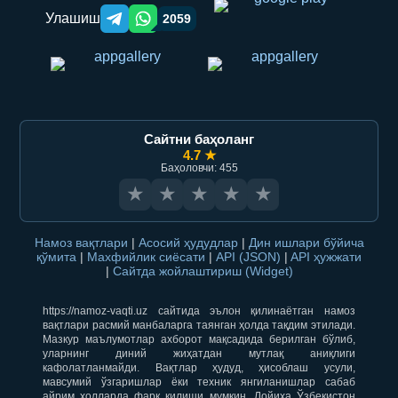
Улашиш
2059
Telegram orqali ulashish
WhatsApp orqali ulashish
Сайтни баҳоланг
4.7 ★
Баҳоловчи: 455
★
★
★
★
★
Намоз вақтлари
|
Асосий ҳудудлар
|
Дин ишлари бўйича
қўмита
|
Махфийлик сиёсати
|
API (JSON)
|
API ҳужжати
|
Сайтда жойлаштириш (Widget)
https://namoz-vaqti.uz сайтида эълон қилинаётган намоз
вақтлари расмий манбаларга таянган ҳолда тақдим этилади.
Мазкур маълумотлар ахборот мақсадида берилган бўлиб,
уларнинг диний жиҳатдан мутлақ аниқлиги
кафолатланмайди. Вақтлар ҳудуд, ҳисоблаш усули,
мавсумий ўзгаришлар ёки техник янгиланишлар сабаб
айрим ҳолларда фарқ қилиши мумкин. Лойиҳа Ўзбекистон