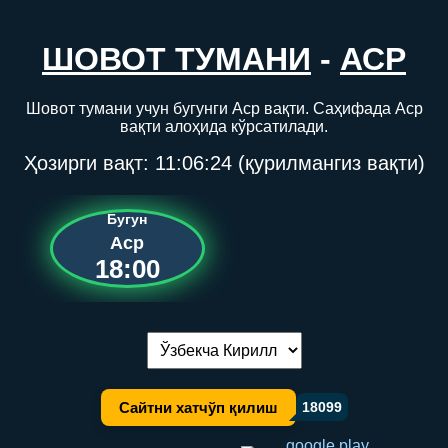
ШОВОТ ТУМАНИ
-
АСР
Шовот тумани учун бугунги Аср вақти. Саҳифада Аср
вақти алоҳида кўрсатилади.
Ҳозирги вақт:
11:06:24
(қурилмангиз вақти)
Бугун
Аср
18:00
Тилни алмаштириш:
Сайтни хатчўп қилиш
18099