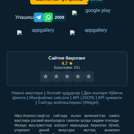
Улашиш
2009
Telegram orqali ulashish
WhatsApp orqali ulashish
Сайтни баҳоланг
4.7 ★
Баҳоловчи: 431
★
★
★
★
★
Намоз вақтлари
|
Асосий ҳудудлар
|
Дин ишлари бўйича
қўмита
|
Махфийлик сиёсати
|
API (JSON)
|
API ҳужжати
|
Сайтда жойлаштириш (Widget)
https://namoz-vaqti.uz сайтида эълон қилинаётган намоз
вақтлари расмий манбаларга таянган ҳолда тақдим этилади.
Мазкур маълумотлар ахборот мақсадида берилган бўлиб,
уларнинг диний жиҳатдан мутлақ аниқлиги