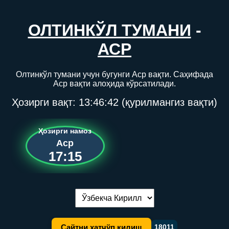
ОЛТИНКЎЛ ТУМАНИ
-
АСР
Олтинкўл тумани учун бугунги Аср вақти. Саҳифада
Аср вақти алоҳида кўрсатилади.
Ҳозирги вақт:
13:46:42
(қурилмангиз вақти)
Ҳозирги намоз
Аср
17:15
Тилни алмаштириш:
Сайтни хатчўп қилиш
18011