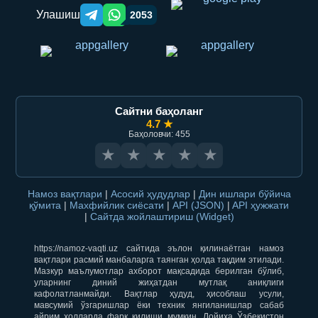
Улашиш
2053
Telegram orqali ulashish
WhatsApp orqali ulashish
Сайтни баҳоланг
4.7 ★
Баҳоловчи: 455
★
★
★
★
★
Намоз вақтлари
|
Асосий ҳудудлар
|
Дин ишлари бўйича
қўмита
|
Махфийлик сиёсати
|
API (JSON)
|
API ҳужжати
|
Сайтда жойлаштириш (Widget)
https://namoz-vaqti.uz сайтида эълон қилинаётган намоз
вақтлари расмий манбаларга таянган ҳолда тақдим этилади.
Мазкур маълумотлар ахборот мақсадида берилган бўлиб,
уларнинг диний жиҳатдан мутлақ аниқлиги
кафолатланмайди. Вақтлар ҳудуд, ҳисоблаш усули,
мавсумий ўзгаришлар ёки техник янгиланишлар сабаб
айрим ҳолларда фарқ қилиши мумкин. Лойиҳа Ўзбекистон