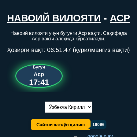
НАВОИЙ ВИЛОЯТИ
-
АСР
Навоий вилояти учун бугунги Аср вақти. Саҳифада
Аср вақти алоҳида кўрсатилади.
Ҳозирги вақт:
06:51:47
(қурилмангиз вақти)
Бугун
Аср
17:41
Тилни алмаштириш:
Сайтни хатчўп қилиш
18096