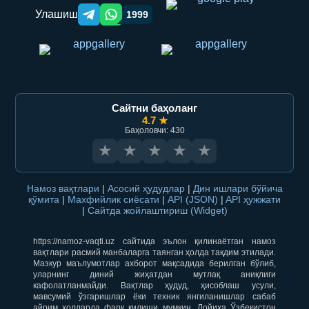
Улашиш
1999
Telegram orqali ulashish
WhatsApp orqali ulashish
Сайтни баҳоланг
4.7 ★
Баҳоловчи: 430
★
★
★
★
★
Намоз вақтлари
|
Асосий ҳудудлар
|
Дин ишлари бўйича
қўмита
|
Махфийлик сиёсати
|
API (JSON)
|
API ҳужжати
|
Сайтда жойлаштириш (Widget)
https://namoz-vaqti.uz сайтида эълон қилинаётган намоз
вақтлари расмий манбаларга таянган ҳолда тақдим этилади.
Мазкур маълумотлар ахборот мақсадида берилган бўлиб,
уларнинг диний жиҳатдан мутлақ аниқлиги
кафолатланмайди. Вақтлар ҳудуд, ҳисоблаш усули,
мавсумий ўзгаришлар ёки техник янгиланишлар сабаб
айрим ҳолларда фарқ қилиши мумкин. Лойиҳа Ўзбекистон