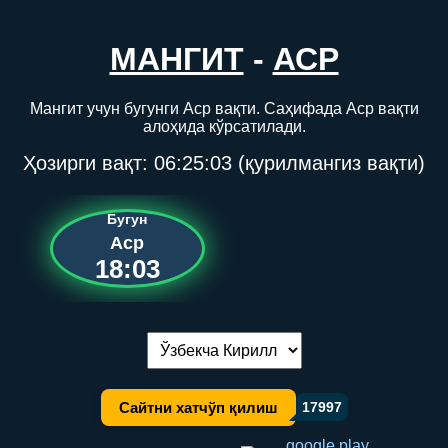
МАНГИТ
-
АСР
Мангит учун бугунги Аср вақти. Саҳифада Аср вақти
алоҳида кўрсатилади.
Ҳозирги вақт:
06:25:03
(қурилмангиз вақти)
Бугун
Аср
18:03
Тилни алмаштириш:
Сайтни хатчўп қилиш
17997