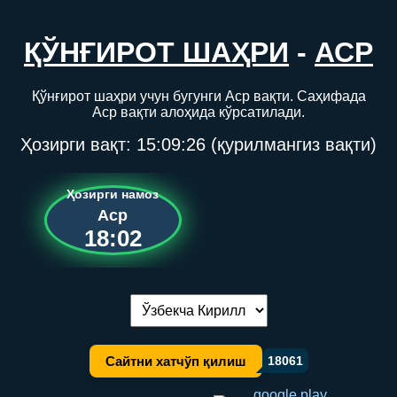
ҚЎНҒИРОТ ШАҲРИ
-
АСР
Қўнғирот шаҳри учун бугунги Аср вақти. Саҳифада
Аср вақти алоҳида кўрсатилади.
Ҳозирги вақт:
15:09:26
(қурилмангиз вақти)
Ҳозирги намоз
Аср
18:02
Тилни алмаштириш:
Сайтни хатчўп қилиш
18061