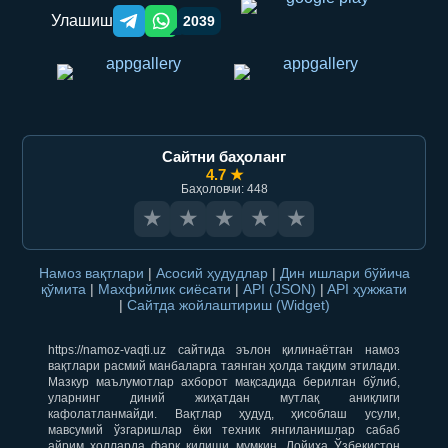
Улашиш
2039
Telegram orqali ulashish
WhatsApp orqali ulashish
Сайтни баҳоланг
4.7 ★
Баҳоловчи: 448
★
★
★
★
★
Намоз вақтлари
|
Асосий ҳудудлар
|
Дин ишлари бўйича
қўмита
|
Махфийлик сиёсати
|
API (JSON)
|
API ҳужжати
|
Сайтда жойлаштириш (Widget)
https://namoz-vaqti.uz сайтида эълон қилинаётган намоз
вақтлари расмий манбаларга таянган ҳолда тақдим этилади.
Мазкур маълумотлар ахборот мақсадида берилган бўлиб,
уларнинг диний жиҳатдан мутлақ аниқлиги
кафолатланмайди. Вақтлар ҳудуд, ҳисоблаш усули,
мавсумий ўзгаришлар ёки техник янгиланишлар сабаб
айрим ҳолларда фарқ қилиши мумкин. Лойиҳа Ўзбекистон