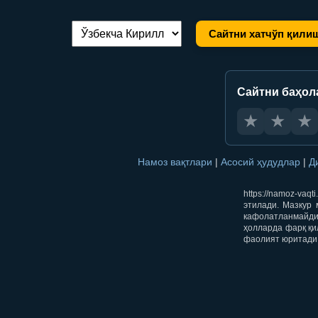
Сайтни хатчўп қили
Тилни алмаштириш:
Сайтни баҳол
★
★
★
Намоз вақтлари
|
Асосий ҳудудлар
|
Д
https://namoz-va
этилади. Мазкур 
кафолатланмайди.
ҳолларда фарқ қи
фаолият юритади