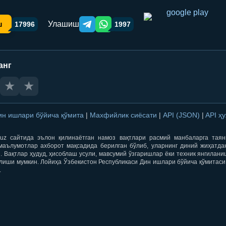
Улашиш
ш
17996
1997
Telegram orqali ulashish
WhatsApp orqali ulashish
анг
★
★
ин ишлари бўйича қўмита
|
Махфийлик сиёсати
|
API (JSON)
|
API ҳ
qti.uz сайтида эълон қилинаётган намоз вақтлари расмий манбаларга тая
маълумотлар ахборот мақсадида берилган бўлиб, уларнинг диний жиҳатда
 Вақтлар ҳудуд, ҳисоблаш усули, мавсумий ўзгаришлар ёки техник янгилан
лиши мумкин. Лойиҳа Ўзбекистон Республикаси Дин ишлари бўйича қўмитаси
.