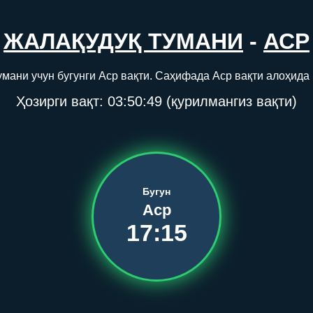
ЖАЛАҚУДУҚ ТУМАНИ
-
АСР
мани учун бугунги Аср вақти. Саҳифада Аср вақти алоҳида 
Ҳозирги вақт:
03:50:49
(қурилмангиз вақти)
Бугун
Аср
17:15