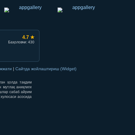
4.7 ★
Баҳоловчи: 430
ужжати
|
Сайтда жойлаштириш (Widget)
нган ҳолда тақдим
н мутлақ аниқлиги
ишлар сабаб айрим
 хулосаси асосида