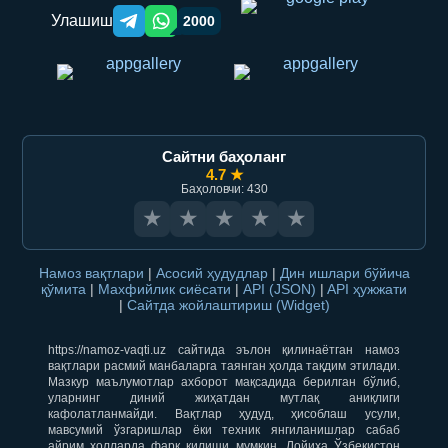
Улашиш
2000
Telegram orqali ulashish
WhatsApp orqali ulashish
Сайтни баҳоланг
4.7 ★
Баҳоловчи: 430
★
★
★
★
★
Намоз вақтлари
|
Асосий ҳудудлар
|
Дин ишлари бўйича
қўмита
|
Махфийлик сиёсати
|
API (JSON)
|
API ҳужжати
|
Сайтда жойлаштириш (Widget)
https://namoz-vaqti.uz сайтида эълон қилинаётган намоз
вақтлари расмий манбаларга таянган ҳолда тақдим этилади.
Мазкур маълумотлар ахборот мақсадида берилган бўлиб,
уларнинг диний жиҳатдан мутлақ аниқлиги
кафолатланмайди. Вақтлар ҳудуд, ҳисоблаш усули,
мавсумий ўзгаришлар ёки техник янгиланишлар сабаб
айрим ҳолларда фарқ қилиши мумкин. Лойиҳа Ўзбекистон