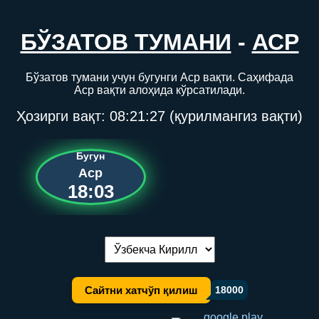
БЎЗАТОВ ТУМАНИ
-
АСР
Бўзатов тумани учун бугунги Аср вақти. Саҳифада
Аср вақти алоҳида кўрсатилади.
Ҳозирги вақт:
08:21:27
(қурилмангиз вақти)
Бугун
Аср
18:03
Тилни алмаштириш:
Сайтни хатчўп қилиш
18000