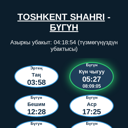
TOSHKENT SHAHRI
-
БҮГҮН
Азыркы убакыт:
04:18:54
(түзмөгүңүздүн
убактысы)
Бүгүн
Эртең
Күн чыгуу
Таң
05:27
03:58
08:09:05
Бүгүн
Бүгүн
Бешим
Аср
12:28
17:25
Бүгүн
Бүгүн