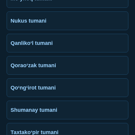
Nukus tumani
Qanliko‘l tumani
Qorao‘zak tumani
Qo‘ng‘irot tumani
Shumanay tumani
Taxtako‘pir tumani