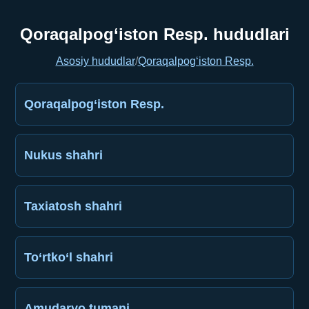
Qoraqalpog‘iston Resp. hududlari
Asosiy hududlar
/
Qoraqalpog‘iston Resp.
Qoraqalpog‘iston Resp.
Nukus shahri
Taxiatosh shahri
To‘rtko‘l shahri
Amudaryo tumani