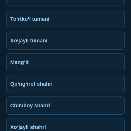
To‘rtko‘l tumani
Xo‘jayli tumani
Mang‘it
Qo‘ng‘irot shahri
Chimboy shahri
Xo‘jayli shahri