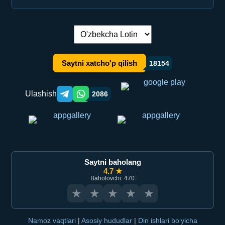
Tilni almashtirish:
Saytni xatcho'p qilish
18154
Ulashish
2086
Telegram orqali ulashish
WhatsApp orqali ulashish
Saytni baholang
4.7 ★
Baholovchi: 470
★
★
★
★
★
Namoz vaqtlari
|
Asosiy hududlar
|
Din ishlari bo‘yicha