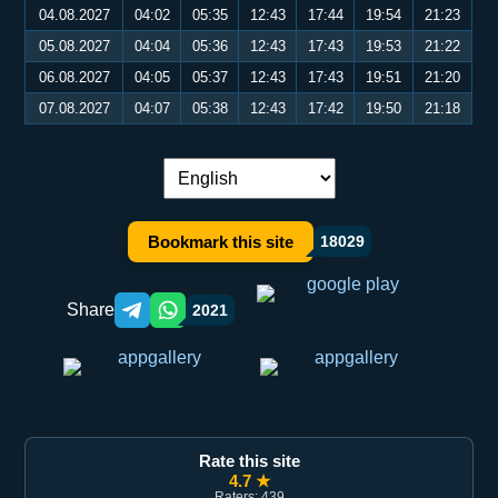
04.08.2027
04:02
05:35
12:43
17:44
19:54
21:23
05.08.2027
04:04
05:36
12:43
17:43
19:53
21:22
06.08.2027
04:05
05:37
12:43
17:43
19:51
21:20
07.08.2027
04:07
05:38
12:43
17:42
19:50
21:18
Language switch:
Bookmark this site
18029
Share
2021
Telegram orqali ulashish
WhatsApp orqali ulashish
Rate this site
4.7 ★
Raters: 439