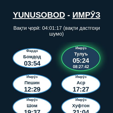
YUNUSOBOD
-
ИМРӮЗ
Вақти ҷорӣ:
04:01:17
(вақти дастгоҳи
шумо)
Имрӯз
Фардо
Тулуъ
Бомдод
05:24
03:54
08:27:42
Имрӯз
Имрӯз
Пешин
Аср
12:29
17:27
Имрӯз
Имрӯз
Шом
Хуфтон
19:37
21:04