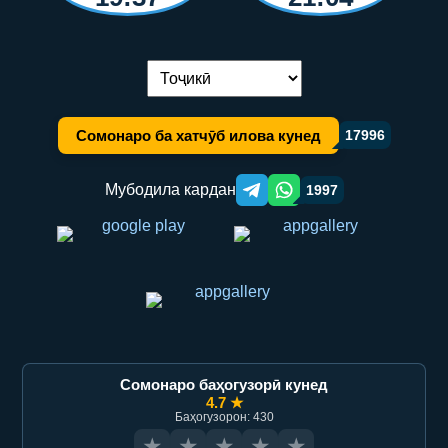
Иваз кардани забон:
Сомонаро ба хатчӯб илова кунед
17996
Мубодила кардан
1997
Telegram orqali ulashish
WhatsApp orqali ulashish
Сомонаро баҳогузорӣ кунед
4.7 ★
Баҳогузорон: 430
★
★
★
★
★