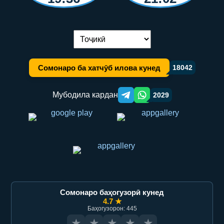
Иваз кардани забон:
Сомонаро ба хатчӯб илова кунед
18042
Мубодила кардан
2029
Telegram orqali ulashish
WhatsApp orqali ulashish
Сомонаро баҳогузорӣ кунед
4.7 ★
Баҳогузорон: 445
★
★
★
★
★