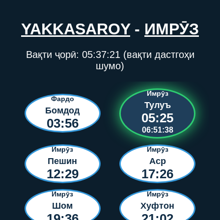
YAKKASAROY
-
ИМРӮЗ
Вақти ҷорӣ:
05:37:21
(вақти дастгоҳи
шумо)
Имрӯз
Фардо
Тулуъ
Бомдод
05:25
03:56
06:51:38
Имрӯз
Имрӯз
Пешин
Аср
12:29
17:26
Имрӯз
Имрӯз
Шом
Хуфтон
19:36
21:02