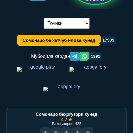
Иваз кардани забон:
Сомонаро ба хатчӯб илова кунед
17985
Мубодила кардан
1991
Telegram orqali ulashish
WhatsApp orqali ulashish
Сомонаро баҳогузорӣ кунед
4.7 ★
Баҳогузорон: 425
★
★
★
★
★