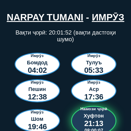
NARPAY TUMANI
-
ИМРӮЗ
Вақти ҷорӣ:
20:01:53
(вақти дастгоҳи
шумо)
Имрӯз
Имрӯз
Бомдод
Тулуъ
04:02
05:33
Имрӯз
Имрӯз
Пешин
Аср
12:38
17:36
Намози ҷорӣ
Имрӯз
Хуфтон
Шом
21:13
19:46
08:00:06