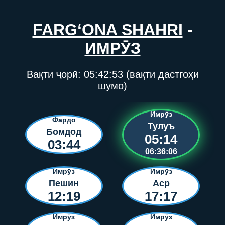
FARG‘ONA SHAHRI
-
ИМРӮЗ
Вақти ҷорӣ:
05:42:53
(вақти дастгоҳи
шумо)
Имрӯз
Фардо
Тулуъ
Бомдод
05:14
03:44
06:36:06
Имрӯз
Имрӯз
Пешин
Аср
12:19
17:17
Имрӯз
Имрӯз