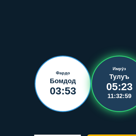
Имрӯз
Фардо
Тулуъ
Бомдод
05:23
03:53
11:32:59