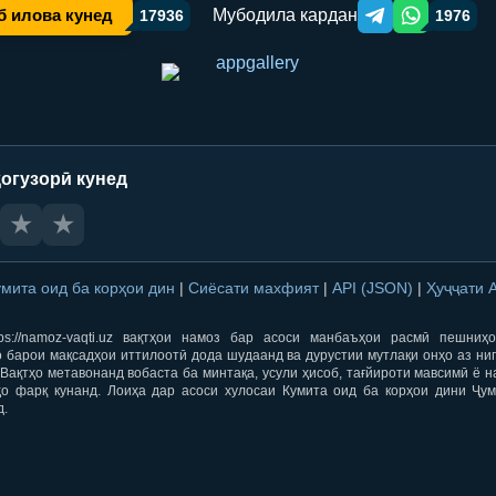
Мубодила кардан
б илова кунед
17936
1976
Telegram orqali ulas
WhatsApp orqa
огузорӣ кунед
★
★
умита оид ба корҳои дин
|
Сиёсати махфият
|
API (JSON)
|
Ҳуҷҷати 
ps://namoz-vaqti.uz вақтҳои намоз бар асоси манбаъҳои расмӣ пешниҳ
 барои мақсадҳои иттилоотӣ дода шудаанд ва дурустии мутлақи онҳо аз ни
Вақтҳо метавонанд вобаста ба минтақа, усули ҳисоб, тағйироти мавсимӣ ё н
ҳо фарқ кунанд. Лоиҳа дар асоси хулосаи Кумита оид ба корҳои дини Ҷум
д.