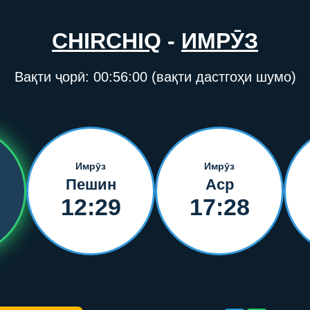
CHIRCHIQ
-
ИМРӮЗ
Вақти ҷорӣ:
00:56:00
(вақти дастгоҳи шумо)
Имрӯз
Имрӯз
Пешин
Аср
12:29
17:28