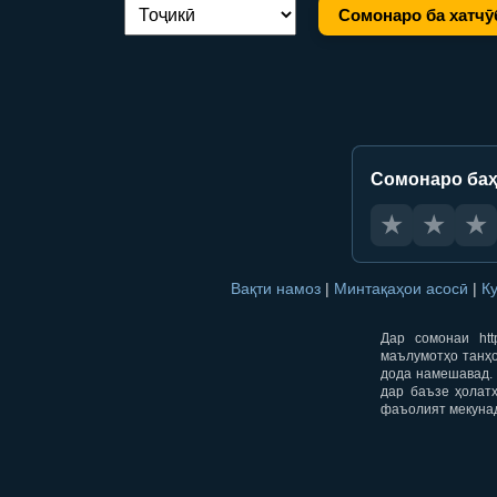
Сомонаро ба хатчӯ
Иваз кардани забон:
Сомонаро баҳ
★
★
★
Вақти намоз
|
Минтақаҳои асосӣ
|
К
Дар сомонаи htt
маълумотҳо танҳо
дода намешавад. 
дар баъзе ҳолат
фаъолият мекуна