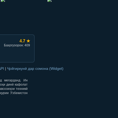
hish
li ulashish
4.7 ★
Баҳогузорон: 409
API
|
Ҷойгиркунӣ дар сомона (Widget)
од мегарданд. Ин
гоҳи динӣ кафолат
авсозиҳои техникӣ
ҳурии Ӯзбекистон