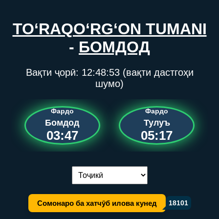
TO‘RAQO‘RG‘ON TUMANI
-
БОМДОД
Вақти ҷорӣ:
12:48:53
(вақти дастгоҳи
шумо)
Фардо
Фардо
Бомдод
Тулуъ
03:47
05:17
Иваз кардани забон:
Сомонаро ба хатчӯб илова кунед
18101