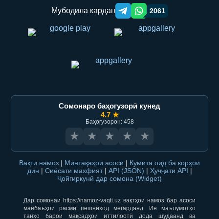
Мубодила кардан
2061
Telegram orqali ulashish
WhatsApp orqali ulashish
Сомонаро баҳогузорӣ кунед
4.7 ★
Баҳогузорон: 458
★
★
★
★
★
Вақти намоз
|
Минтақаҳои асосӣ
|
Кумита оид ба корҳои
дин
|
Сиёсати махфият
|
API (JSON)
|
Ҳуҷҷати API
|
Ҷойгиркунӣ дар сомона (Widget)
Дар сомонаи https://namoz-vaqti.uz вақтҳои намоз бар асоси
манбаъҳои расмӣ пешниҳод мегарданд. Ин маълумотҳо
танҳо барои мақсадҳои иттилоотӣ дода шудаанд ва