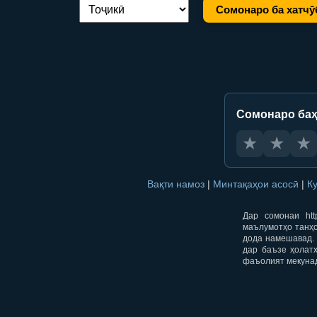
Сомонаро ба хатчӯ
Иваз кардани забон:
Сомонаро баҳ
★
★
★
Вақти намоз
|
Минтақаҳои асосӣ
|
К
Дар сомонаи htt
маълумотҳо танҳо
дода намешавад. 
дар баъзе ҳолат
фаъолият мекуна