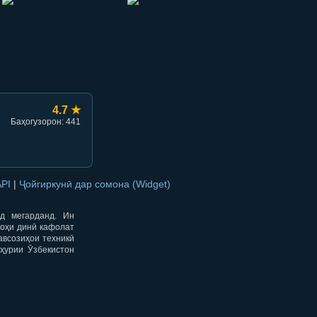
hish
li ulashish
4.7 ★
Баҳогузорон: 441
API
|
Ҷойгиркунӣ дар сомона (Widget)
од мегарданд. Ин
гоҳи динӣ кафолат
авсозиҳои техникӣ
ҳурии Ӯзбекистон