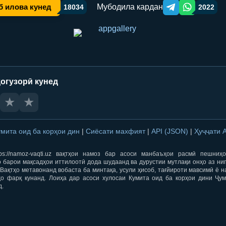
Мубодила кардан
б илова кунед
18034
2022
Telegram orqali ulas
WhatsApp orqa
огузорӣ кунед
★
★
умита оид ба корҳои дин
|
Сиёсати махфият
|
API (JSON)
|
Ҳуҷҷати 
ps://namoz-vaqti.uz вақтҳои намоз бар асоси манбаъҳои расмӣ пешниҳ
 барои мақсадҳои иттилоотӣ дода шудаанд ва дурустии мутлақи онҳо аз ни
Вақтҳо метавонанд вобаста ба минтақа, усули ҳисоб, тағйироти мавсимӣ ё н
ҳо фарқ кунанд. Лоиҳа дар асоси хулосаи Кумита оид ба корҳои дини Ҷум
д.