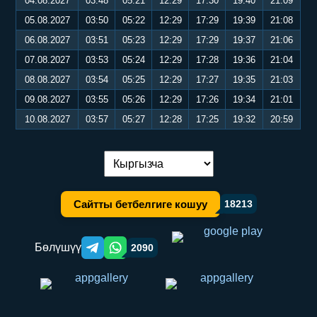
04.08.2027
03:48
05:21
12:29
17:30
19:40
21:09
05.08.2027
03:50
05:22
12:29
17:29
19:39
21:08
06.08.2027
03:51
05:23
12:29
17:29
19:37
21:06
07.08.2027
03:53
05:24
12:29
17:28
19:36
21:04
08.08.2027
03:54
05:25
12:29
17:27
19:35
21:03
09.08.2027
03:55
05:26
12:29
17:26
19:34
21:01
10.08.2027
03:57
05:27
12:28
17:25
19:32
20:59
Тилди алмаштыруу:
Сайтты бетбелгиге кошуу
18213
Бөлүшүү
2090
Telegram orqali ulashish
WhatsApp orqali ulashish