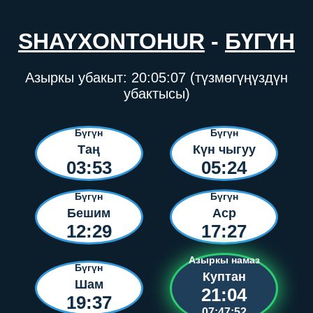
SHAYXONTOHUR
-
БҮГҮН
Азыркы убакыт:
20:05:07
(түзмөгүңүздүн
убактысы)
Бүгүн
Бүгүн
Таң
Күн чыгуу
03:53
05:24
Бүгүн
Бүгүн
Бешим
Аср
12:29
17:27
Азыркы намаз
Бүгүн
Куптан
Шам
21:04
19:37
07:47:52