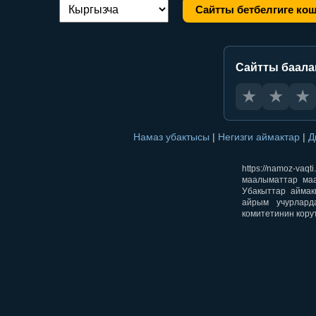
Сайтты бетбелгиге ко
Тилди алмаштыруу:
Сайтты баал
★
★
★
Намаз убактысы
|
Негизги аймактар
|
Д
https://namoz-v
маалыматтар маа
Убакыттар аймак
айрым учурлард
комитетинин кору