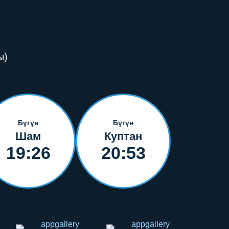
ы)
Бүгүн
Бүгүн
Шам
Куптан
19:26
20:53