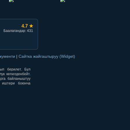
4.7 ★
Баалагандар: 431
окументи
|
Сайтка жайгаштыруу (Widget)
нып берилет. Бул
ук кепилденбейт.
арга байланыштуу
н иштери боюнча