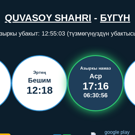
QUVASOY SHAHRI
-
БҮГҮН
зыркы убакыт:
12:55:03
(түзмөгүңүздүн убактыс
Азыркы намаз
Эртең
Аср
Бешим
17:16
12:18
06:30:56