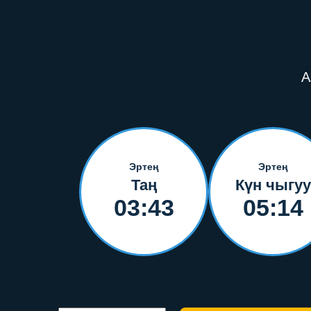
А
Эртең
Эртең
Таң
Күн чыгуу
03:43
05:14