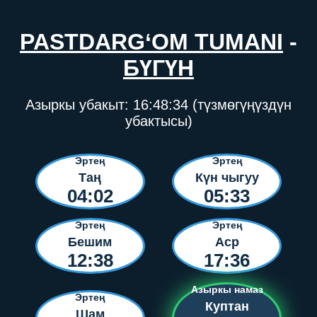
PASTDARG‘OM TUMANI
-
БҮГҮН
Азыркы убакыт:
16:48:34
(түзмөгүңүздүн
убактысы)
Эртең
Эртең
Таң
Күн чыгуу
04:02
05:33
Эртең
Эртең
Бешим
Аср
12:38
17:36
Азыркы намаз
Эртең
Куптан
Шам