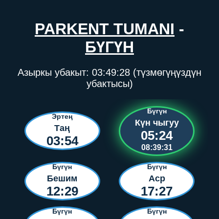
PARKENT TUMANI
-
БҮГҮН
Азыркы убакыт:
03:49:28
(түзмөгүңүздүн
убактысы)
Бүгүн
Эртең
Күн чыгуу
Таң
05:24
03:54
08:39:31
Бүгүн
Бүгүн
Бешим
Аср
12:29
17:27
Бүгүн
Бүгүн