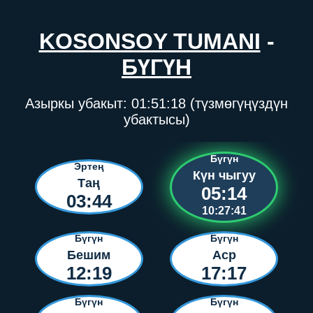
KOSONSOY TUMANI
-
БҮГҮН
Азыркы убакыт:
01:51:18
(түзмөгүңүздүн
убактысы)
Бүгүн
Эртең
Күн чыгуу
Таң
05:14
03:44
10:27:41
Бүгүн
Бүгүн
Бешим
Аср
12:19
17:17
Бүгүн
Бүгүн