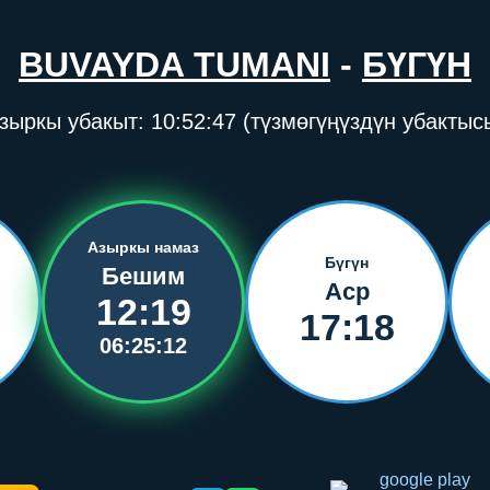
BUVAYDA TUMANI
-
БҮГҮН
зыркы убакыт:
10:52:48
(түзмөгүңүздүн убактыс
Азыркы намаз
Бүгүн
Бешим
Аср
12:19
17:18
06:25:11