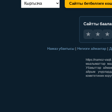
Сайтты бетбелгиге ко
Тилди алмаштыруу:
Сайтты баал
★
★
★
Намаз убактысы
|
Негизги аймактар
|
Д
https://namoz-v
маалыматтар маа
Убакыттар аймак
айрым учурлард
комитетинин кору