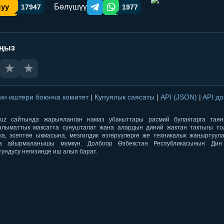
Бөлүшүү
шуу
17947
1977
Telegram orqali ulashish
WhatsApp orqali ulashish
аңыз
★
★
ин иштери боюнча комитет
|
Купуялык саясаты
|
API (JSON)
|
API д
aqti.uz сайтында жарыяланган намаз убакыттары расмий булактарга тая
лыматтык максатта сунушталат жана алардын диний жактан тактыгы тол
ка, эсептөө ыкмасына, мезгилдик өзгөрүүлөргө же техникалык жаңыртуул
а айырмаланышы мүмкүн. Долбоор Өзбекстан Республикасынын Ди
тундусу негизинде иш алып барат.