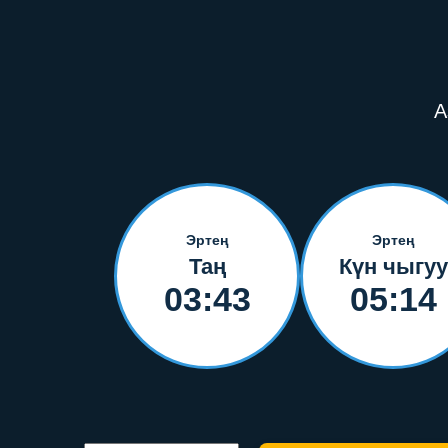
А
Эртең
Эртең
Таң
Күн чыгуу
03:43
05:14