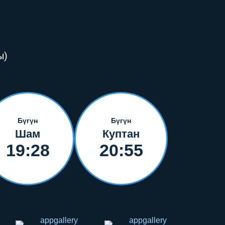
ы)
Бүгүн
Бүгүн
Шам
Куптан
19:28
20:55