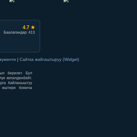
4.7 ★
Баалагандар: 413
окументи
|
Сайтка жайгаштыруу (Widget)
нып берилет. Бул
ук кепилденбейт.
арга байланыштуу
н иштери боюнча