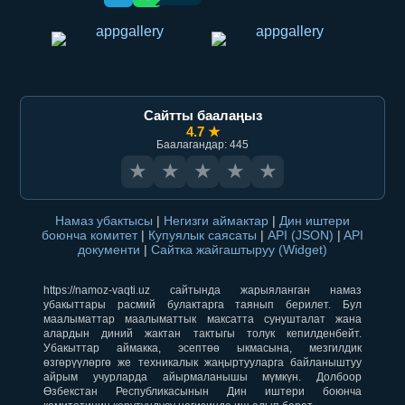
Сайтты баалаңыз
4.7 ★
Баалагандар: 445
★
★
★
★
★
Намаз убактысы
|
Негизги аймактар
|
Дин иштери
боюнча комитет
|
Купуялык саясаты
|
API (JSON)
|
API
документи
|
Сайтка жайгаштыруу (Widget)
https://namoz-vaqti.uz сайтында жарыяланган намаз
убакыттары расмий булактарга таянып берилет. Бул
маалыматтар маалыматтык максатта сунушталат жана
алардын диний жактан тактыгы толук кепилденбейт.
Убакыттар аймакка, эсептөө ыкмасына, мезгилдик
өзгөрүүлөргө же техникалык жаңыртууларга байланыштуу
айрым учурларда айырмаланышы мүмкүн. Долбоор
Өзбекстан Республикасынын Дин иштери боюнча