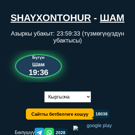
SHAYXONTOHUR
-
ШАМ
Азыркы убакыт:
23:59:33
(түзмөгүңүздүн
убактысы)
Бүгүн
Шам
19:36
Тилди алмаштыруу:
Сайтты бетбелгиге кошуу
18038
Бөлүшүү
2028
Telegram orqali ulashish
WhatsApp orqali ulashish