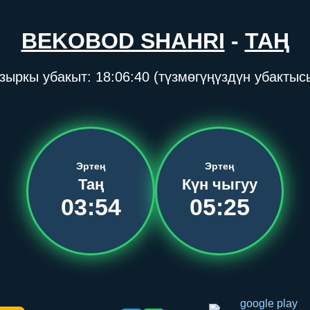
BEKOBOD SHAHRI
-
ТАҢ
зыркы убакыт:
18:06:40
(түзмөгүңүздүн убактыс
Эртең
Эртең
Таң
Күн чыгуу
03:54
05:25