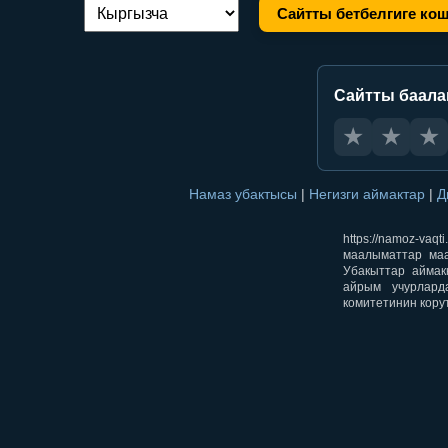
Сайтты бетбелгиге ко
Тилди алмаштыруу:
Сайтты баал
★
★
★
Намаз убактысы
|
Негизги аймактар
|
Д
https://namoz-v
маалыматтар маа
Убакыттар аймак
айрым учурлард
комитетинин кору