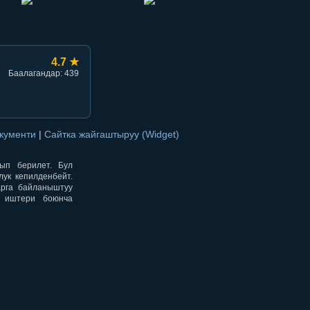
4.7 ★
Баалагандар: 439
окументи
|
Сайтка жайгаштыруу (Widget)
нып берилет. Бул
ук кепилденбейт.
арга байланыштуу
н иштери боюнча