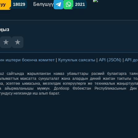
Бөлүшүү
шуу
18029
2021
Telegram orqali ulashish
WhatsApp orqali ulashish
аңыз
★
★
ин иштери боюнча комитет
|
Купуялык саясаты
|
API (JSON)
|
API д
aqti.uz сайтында жарыяланган намаз убакыттары расмий булактарга тая
лыматтык максатта сунушталат жана алардын диний жактан тактыгы тол
ка, эсептөө ыкмасына, мезгилдик өзгөрүүлөргө же техникалык жаңыртуул
а айырмаланышы мүмкүн. Долбоор Өзбекстан Республикасынын Ди
тундусу негизинде иш алып барат.