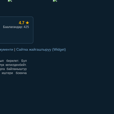
4.7 ★
Баалагандар: 425
окументи
|
Сайтка жайгаштыруу (Widget)
нып берилет. Бул
ук кепилденбейт.
арга байланыштуу
н иштери боюнча