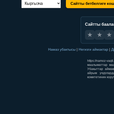
Сайтты бетбелгиге ко
Тилди алмаштыруу:
Сайтты баал
★
★
★
Намаз убактысы
|
Негизги аймактар
|
Д
https://namoz-v
маалыматтар маа
Убакыттар аймак
айрым учурлард
комитетинин кору