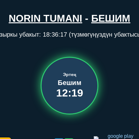
NORIN TUMANI
-
БЕШИМ
зыркы убакыт:
18:36:18
(түзмөгүңүздүн убактыс
Эртең
Бешим
12:19