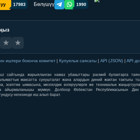
Бөлүшүү
шуу
17983
1990
Telegram orqali ulashish
WhatsApp orqali ulashish
аңыз
★
★
ин иштери боюнча комитет
|
Купуялык саясаты
|
API (JSON)
|
API д
aqti.uz сайтында жарыяланган намаз убакыттары расмий булактарга тая
лыматтык максатта сунушталат жана алардын диний жактан тактыгы тол
ка, эсептөө ыкмасына, мезгилдик өзгөрүүлөргө же техникалык жаңыртуул
а айырмаланышы мүмкүн. Долбоор Өзбекстан Республикасынын Ди
тундусу негизинде иш алып барат.