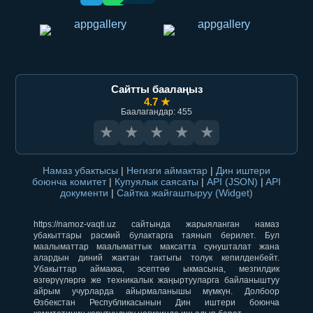
Сайтты баалаңыз
4.7 ★
Баалагандар: 455
★
★
★
★
★
Намаз убактысы
|
Негизги аймактар
|
Дин иштери
боюнча комитет
|
Купуялык саясаты
|
API (JSON)
|
API
документи
|
Сайтка жайгаштыруу (Widget)
https://namoz-vaqti.uz сайтында жарыяланган намаз
убакыттары расмий булактарга таянып берилет. Бул
маалыматтар маалыматтык максатта сунушталат жана
алардын диний жактан тактыгы толук кепилденбейт.
Убакыттар аймакка, эсептөө ыкмасына, мезгилдик
өзгөрүүлөргө же техникалык жаңыртууларга байланыштуу
айрым учурларда айырмаланышы мүмкүн. Долбоор
Өзбекстан Республикасынын Дин иштери боюнча