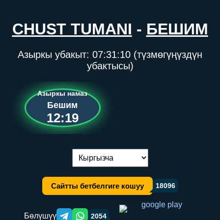
CHUST TUMANI
-
БЕШИМ
Азыркы убакыт:
07:31:10
(түзмөгүңүздүн
убактысы)
Азыркы намаз
Бешим
12:19
Тилди алмаштыруу:
Сайтты бетбелгиге кошуу
18096
Бөлүшүү
2054
Telegram orqali ulashish
WhatsApp orqali ulashish