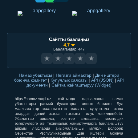
Сайтты баалаңыз
4.7 ★
Баалагандар: 447
★
★
★
★
★
Намаз убактысы
|
Негизги аймактар
|
Дин иштери
боюнча комитет
|
Купуялык саясаты
|
API (JSON)
|
API
документи
|
Сайтка жайгаштыруу (Widget)
https://namoz-vaqti.uz сайтында жарыяланган намаз
убакыттары расмий булактарга таянып берилет. Бул
маалыматтар маалыматтык максатта сунушталат жана
алардын диний жактан тактыгы толук кепилденбейт.
Убакыттар аймакка, эсептөө ыкмасына, мезгилдик
өзгөрүүлөргө же техникалык жаңыртууларга байланыштуу
айрым учурларда айырмаланышы мүмкүн. Долбоор
Өзбекстан Республикасынын Дин иштери боюнча