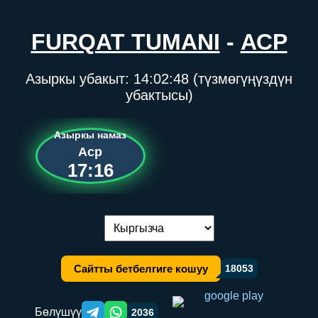
FURQAT TUMANI
-
АСР
Азыркы убакыт:
14:02:48
(түзмөгүңүздүн
убактысы)
Азыркы намаз
Аср
17:16
Тилди алмаштыруу:
Сайтты бетбелгиге кошуу
18053
Бөлүшүү
2036
Telegram orqali ulashish
WhatsApp orqali ulashish