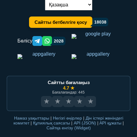
Тілді ауыстыру:
Сайтты бетбелгіге қосу
18038
Бөлісу
2028
Telegram orqali ulashish
WhatsApp orqali ulashish
Сайтты бағалаңыз
4.7 ★
Бағалағандар: 445
★
★
★
★
★
Намаз уақыттары
|
Негізгі өңірлер
|
Дін істері жөніндегі
комитет
|
Құпиялық саясаты
|
API (JSON)
|
API құжаты
|
Сайтқа енгізу (Widget)