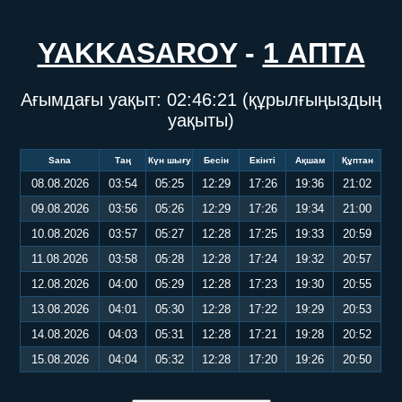
YAKKASAROY
-
1 АПТА
Ағымдағы уақыт:
02:46:21
(құрылғыңыздың
уақыты)
Sana
Таң
Күн шығу
Бесін
Екінті
Ақшам
Құптан
08.08.2026
03:54
05:25
12:29
17:26
19:36
21:02
09.08.2026
03:56
05:26
12:29
17:26
19:34
21:00
10.08.2026
03:57
05:27
12:28
17:25
19:33
20:59
11.08.2026
03:58
05:28
12:28
17:24
19:32
20:57
12.08.2026
04:00
05:29
12:28
17:23
19:30
20:55
13.08.2026
04:01
05:30
12:28
17:22
19:29
20:53
14.08.2026
04:03
05:31
12:28
17:21
19:28
20:52
15.08.2026
04:04
05:32
12:28
17:20
19:26
20:50