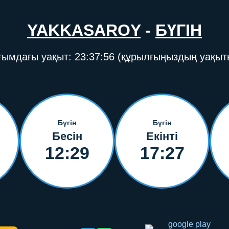
YAKKASAROY
-
БҮГІН
ғымдағы уақыт:
23:37:57
(құрылғыңыздың уақыт
Бүгін
Бүгін
Бесін
Екінті
12:29
17:27