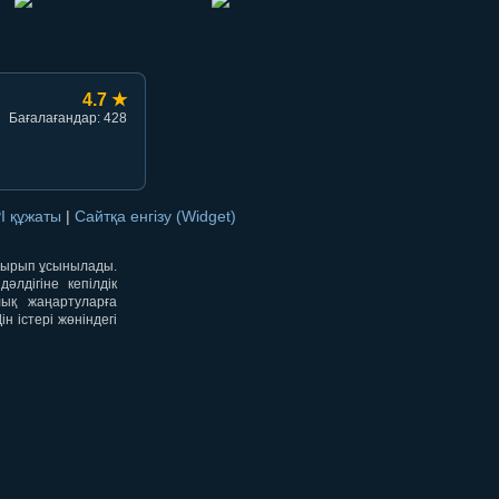
4.7 ★
Бағалағандар: 428
I құжаты
|
Сайтқа енгізу (Widget)
отырып ұсынылады.
лдігіне кепілдік
лық жаңартуларға
 істері жөніндегі