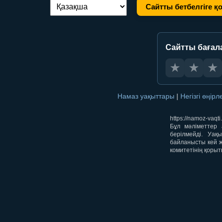
Сайтты бетбелгіге қ
Тілді ауыстыру:
Сайтты бағал
★
★
★
Намаз уақыттары
|
Негізгі өңір
https://namoz-va
Бұл мәліметтер 
берілмейді. Уақ
байланысты кей ж
комитетінің қорыт