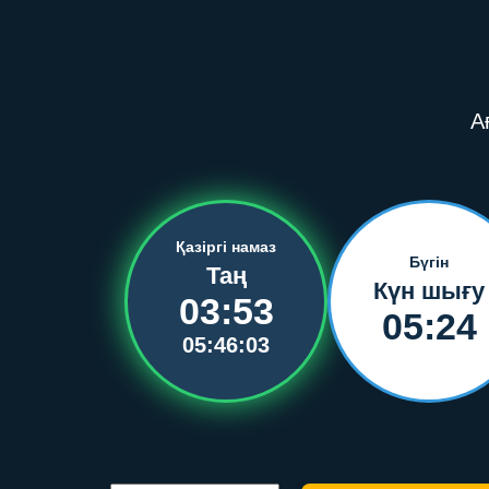
А
Қазіргі намаз
Бүгін
Таң
Күн шығу
03:53
05:24
05:46:02