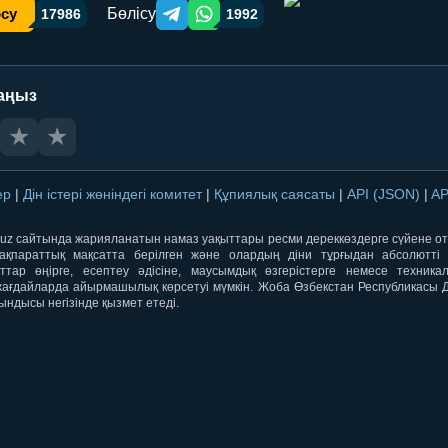
Бөлісу
осу
17986
1992
Telegram orqali ulashish
WhatsApp orqali ulashish
аңыз
★
★
лер
|
Дін істері жөніндегі комитет
|
Құпиялық саясаты
|
API (JSON)
|
AP
qti.uz сайтында жарияланатын намаз уақыттары ресми дереккөздерге сүйене 
ақпараттық мақсатта берілген және олардың діни тұрғыдан абсолютті дә
ыттар өңірге, есептеу әдісіне, маусымдық өзгерістерге немесе техника
ағдайларда айырмашылық көрсетуі мүмкін. Жоба Өзбекстан Республикасы Дін
ындысы негізінде қызмет етеді.