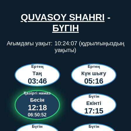
QUVASOY SHAHRI
-
БҮГІН
Ағымдағы уақыт:
10:24:07
(құрылғыңыздың
уақыты)
Ертең
Ертең
Таң
Күн шығу
03:46
05:16
Қазіргі намаз
Бүгін
Бесін
Екінті
12:18
17:15
06:50:52
Бүгін
Бүгін