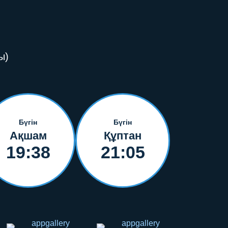
ы)
Бүгін
Бүгін
Ақшам
Құптан
19:38
21:05