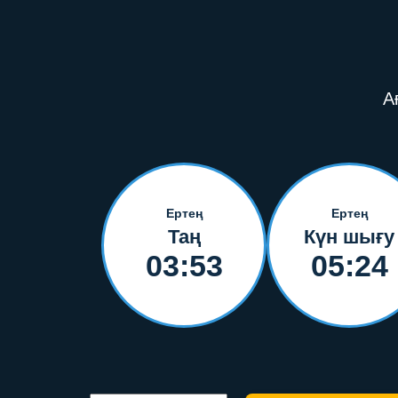
А
Ертең
Ертең
Таң
Күн шығу
03:53
05:24