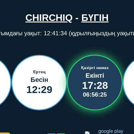
CHIRCHIQ
-
БҮГІН
ғымдағы уақыт:
12:41:34
(құрылғыңыздың уақыт
Қазіргі намаз
Ертең
Екінті
Бесін
17:28
12:29
06:56:25