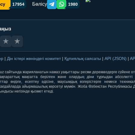
Бөлісу
осу
17954
1980
Telegram orqali ulashish
WhatsApp orqali ulashish
аңыз
★
★
лер
|
Дін істері жөніндегі комитет
|
Құпиялық саясаты
|
API (JSON)
|
AP
qti.uz сайтында жарияланатын намаз уақыттары ресми дереккөздерге сүйене 
ақпараттық мақсатта берілген және олардың діни тұрғыдан абсолютті дә
ыттар өңірге, есептеу әдісіне, маусымдық өзгерістерге немесе техника
ағдайларда айырмашылық көрсетуі мүмкін. Жоба Өзбекстан Республикасы Дін
ындысы негізінде қызмет етеді.