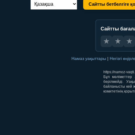
Сайтты бетбелгіге қ
Тілді ауыстыру:
Сайтты бағал
★
★
★
Намаз уақыттары
|
Негізгі өңір
https://namoz-va
Бұл мәліметтер 
берілмейді. Уақ
байланысты кей ж
комитетінің қорыт