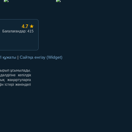
4.7 ★
Бағалағандар: 415
I құжаты
|
Сайтқа енгізу (Widget)
отырып ұсынылады.
лдігіне кепілдік
лық жаңартуларға
 істері жөніндегі