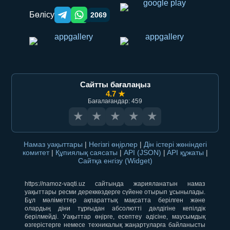
Бөлісу
2069
Telegram orqali ulashish
WhatsApp orqali ulashish
Сайтты бағалаңыз
4.7 ★
Бағалағандар: 459
★
★
★
★
★
Намаз уақыттары
|
Негізгі өңірлер
|
Дін істері жөніндегі
комитет
|
Құпиялық саясаты
|
API (JSON)
|
API құжаты
|
Сайтқа енгізу (Widget)
https://namoz-vaqti.uz сайтында жарияланатын намаз
уақыттары ресми дереккөздерге сүйене отырып ұсынылады.
Бұл мәліметтер ақпараттық мақсатта берілген және
олардың діни тұрғыдан абсолютті дәлдігіне кепілдік
берілмейді. Уақыттар өңірге, есептеу әдісіне, маусымдық
өзгерістерге немесе техникалық жаңартуларға байланысты