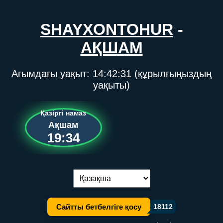
SHAYXONTOHUR
-
АҚШАМ
Ағымдағы уақыт:
14:42:31
(құрылғыңыздың
уақыты)
Қазіргі намаз
Ақшам
19:34
Тілді ауыстыру:
Сайтты бетбелгіге қосу
18112