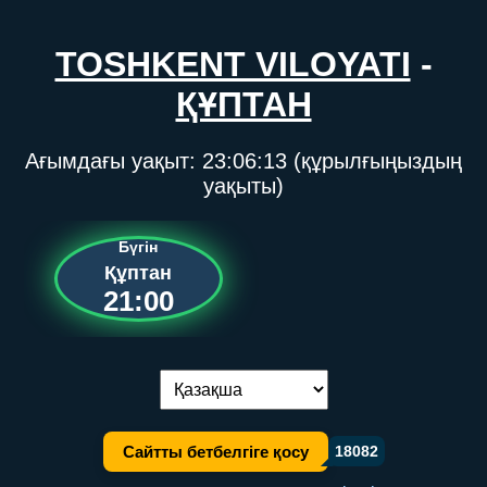
TOSHKENT VILOYATI
-
ҚҰПТАН
Ағымдағы уақыт:
23:06:13
(құрылғыңыздың
уақыты)
Бүгін
Құптан
21:00
Тілді ауыстыру:
Сайтты бетбелгіге қосу
18082