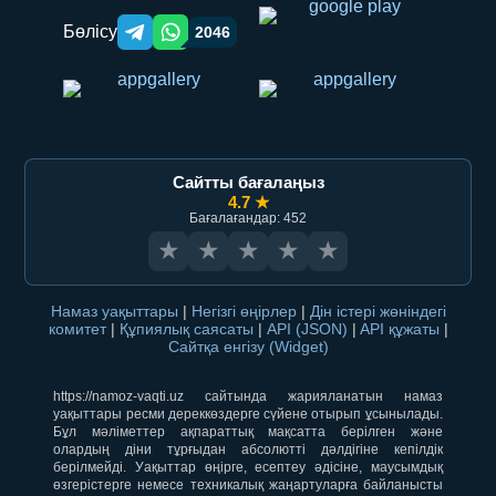
Бөлісу
2046
Telegram orqali ulashish
WhatsApp orqali ulashish
Сайтты бағалаңыз
4.7 ★
Бағалағандар: 452
★
★
★
★
★
Намаз уақыттары
|
Негізгі өңірлер
|
Дін істері жөніндегі
комитет
|
Құпиялық саясаты
|
API (JSON)
|
API құжаты
|
Сайтқа енгізу (Widget)
https://namoz-vaqti.uz сайтында жарияланатын намаз
уақыттары ресми дереккөздерге сүйене отырып ұсынылады.
Бұл мәліметтер ақпараттық мақсатта берілген және
олардың діни тұрғыдан абсолютті дәлдігіне кепілдік
берілмейді. Уақыттар өңірге, есептеу әдісіне, маусымдық
өзгерістерге немесе техникалық жаңартуларға байланысты