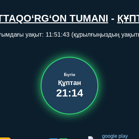
TTAQO‘RG‘ON TUMANI
-
ҚҰП
ғымдағы уақыт:
11:51:43
(құрылғыңыздың уақыт
Бүгін
Құптан
21:14