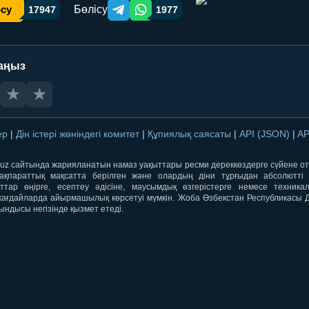
Бөлісу
осу
17947
1977
Telegram orqali ulashish
WhatsApp orqali ulashish
аңыз
★
★
лер
|
Дін істері жөніндегі комитет
|
Құпиялық саясаты
|
API (JSON)
|
AP
qti.uz сайтында жарияланатын намаз уақыттары ресми дереккөздерге сүйене 
ақпараттық мақсатта берілген және олардың діни тұрғыдан абсолютті дә
ыттар өңірге, есептеу әдісіне, маусымдық өзгерістерге немесе техника
ағдайларда айырмашылық көрсетуі мүмкін. Жоба Өзбекстан Республикасы Дін
ындысы негізінде қызмет етеді.