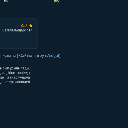
4.7 ★
Бағалағандар: 414
I құжаты
|
Сайтқа енгізу (Widget)
отырып ұсынылады.
лдігіне кепілдік
лық жаңартуларға
 істері жөніндегі