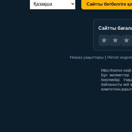
Сайтты бетбелгіге қ
Тілді ауыстыру:
Сайтты бағал
★
★
★
Намаз уақыттары
|
Негізгі өңір
https://namoz-va
Бұл мәліметтер 
берілмейді. Уақ
байланысты кей ж
комитетінің қорыт