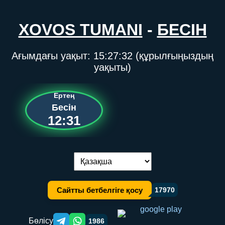
XOVOS TUMANI
-
БЕСІН
Ағымдағы уақыт:
15:27:32
(құрылғыңыздың
уақыты)
Ертең
Бесін
12:31
Тілді ауыстыру:
Сайтты бетбелгіге қосу
17970
Бөлісу
1986
Telegram orqali ulashish
WhatsApp orqali ulashish