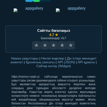
Сайтты бағалаңыз
4.7 ★
Бағалағандар: 417
★
★
★
★
★
Намаз уақыттары
|
Негізгі өңірлер
|
Дін істері жөніндегі
комитет
|
Құпиялық саясаты
|
API (JSON)
|
API құжаты
|
Сайтқа енгізу (Widget)
https://namoz-vaqti.uz сайтында жарияланатын намаз
уақыттары ресми дереккөздерге сүйене отырып ұсынылады.
Бұл мәліметтер ақпараттық мақсатта берілген және
олардың діни тұрғыдан абсолютті дәлдігіне кепілдік
берілмейді. Уақыттар өңірге, есептеу әдісіне, маусымдық
өзгерістерге немесе техникалық жаңартуларға байланысты
кей жағдайларда айырмашылық көрсетуі мүмкін. Жоба
Өзбекстан Республикасы Дін істері жөніндегі комитетінің