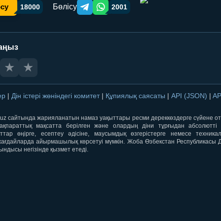
Бөлісу
осу
18000
2001
Telegram orqali ulashish
WhatsApp orqali ulashish
аңыз
★
★
лер
|
Дін істері жөніндегі комитет
|
Құпиялық саясаты
|
API (JSON)
|
AP
qti.uz сайтында жарияланатын намаз уақыттары ресми дереккөздерге сүйене 
ақпараттық мақсатта берілген және олардың діни тұрғыдан абсолютті дә
ыттар өңірге, есептеу әдісіне, маусымдық өзгерістерге немесе техника
ағдайларда айырмашылық көрсетуі мүмкін. Жоба Өзбекстан Республикасы Дін
ындысы негізінде қызмет етеді.