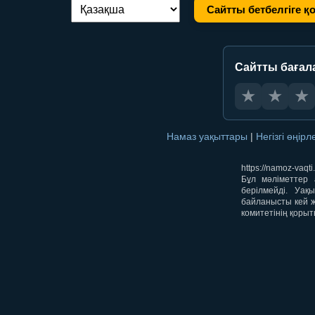
Сайтты бетбелгіге қ
Тілді ауыстыру:
Сайтты бағал
★
★
★
Намаз уақыттары
|
Негізгі өңір
https://namoz-va
Бұл мәліметтер 
берілмейді. Уақ
байланысты кей ж
комитетінің қорыт