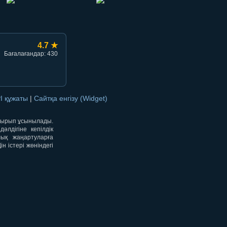
4.7 ★
Бағалағандар: 430
I құжаты
|
Сайтқа енгізу (Widget)
отырып ұсынылады.
лдігіне кепілдік
лық жаңартуларға
 істері жөніндегі