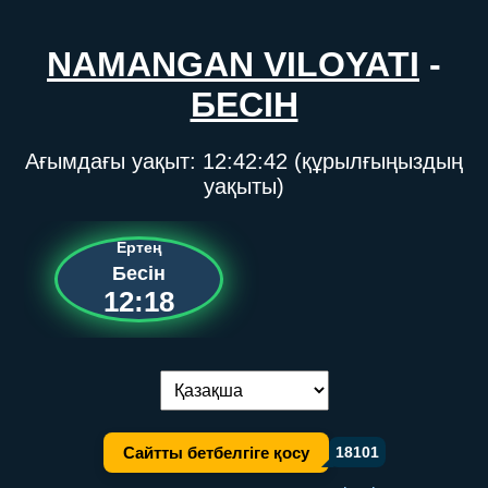
NAMANGAN VILOYATI
-
БЕСІН
Ағымдағы уақыт:
12:42:42
(құрылғыңыздың
уақыты)
Ертең
Бесін
12:18
Тілді ауыстыру:
Сайтты бетбелгіге қосу
18101