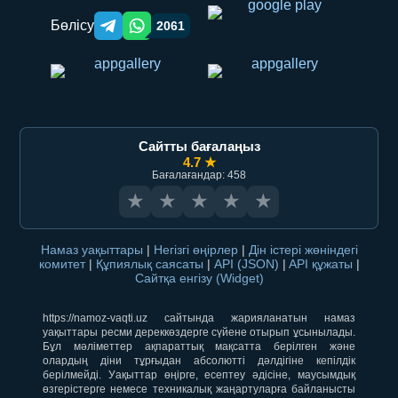
Бөлісу
2061
Telegram orqali ulashish
WhatsApp orqali ulashish
Сайтты бағалаңыз
4.7 ★
Бағалағандар: 458
★
★
★
★
★
Намаз уақыттары
|
Негізгі өңірлер
|
Дін істері жөніндегі
комитет
|
Құпиялық саясаты
|
API (JSON)
|
API құжаты
|
Сайтқа енгізу (Widget)
https://namoz-vaqti.uz сайтында жарияланатын намаз
уақыттары ресми дереккөздерге сүйене отырып ұсынылады.
Бұл мәліметтер ақпараттық мақсатта берілген және
олардың діни тұрғыдан абсолютті дәлдігіне кепілдік
берілмейді. Уақыттар өңірге, есептеу әдісіне, маусымдық
өзгерістерге немесе техникалық жаңартуларға байланысты