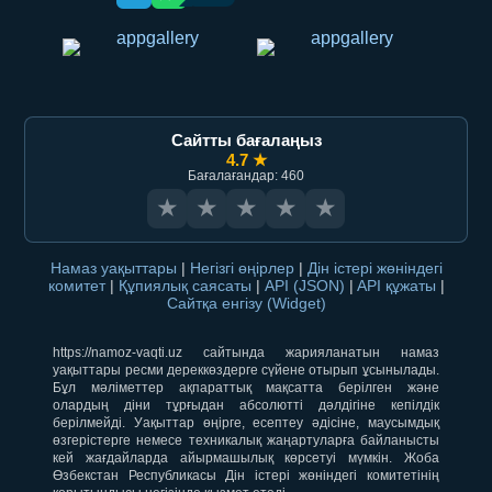
Сайтты бағалаңыз
4.7 ★
Бағалағандар: 460
★
★
★
★
★
Намаз уақыттары
|
Негізгі өңірлер
|
Дін істері жөніндегі
комитет
|
Құпиялық саясаты
|
API (JSON)
|
API құжаты
|
Сайтқа енгізу (Widget)
https://namoz-vaqti.uz сайтында жарияланатын намаз
уақыттары ресми дереккөздерге сүйене отырып ұсынылады.
Бұл мәліметтер ақпараттық мақсатта берілген және
олардың діни тұрғыдан абсолютті дәлдігіне кепілдік
берілмейді. Уақыттар өңірге, есептеу әдісіне, маусымдық
өзгерістерге немесе техникалық жаңартуларға байланысты
кей жағдайларда айырмашылық көрсетуі мүмкін. Жоба
Өзбекстан Республикасы Дін істері жөніндегі комитетінің