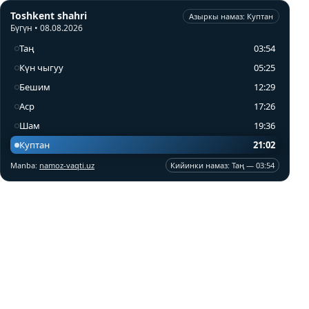
Toshkent shahri
Азыркы намаз: Куптан
Бүгүн • 08.08.2026
Таң
03:54
Күн чыгуу
05:25
Бешим
12:29
Аср
17:26
Шам
19:36
Куптан
21:02
Manba:
namoz-vaqti.uz
Кийинки намаз: Таң — 03:54