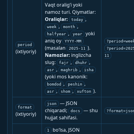
Vaqt oralig‘i yoki
namoz turi. Qiymatlar:
Oraliqlar:
,
today
,
,
week
month
,
yoki
halfyear
year
aniq oy
YYYY-MM
?period=wee
period
(masalan
).
2025-11
?period=202
(ixtiyoriy)
Namozlar:
inglizcha
11
slug:
,
,
fajr
dhuhr
,
,
asr
maghrib
isha
(yoki mos kanonik:
,
,
bomdod
peshin
,
,
).
asr
shom
xufton
— JSON
json
format
chiqaradi;
— shu
docs
?format=jso
(ixtiyoriy)
hujjat sahifasi.
bo‘lsa, JSON
1