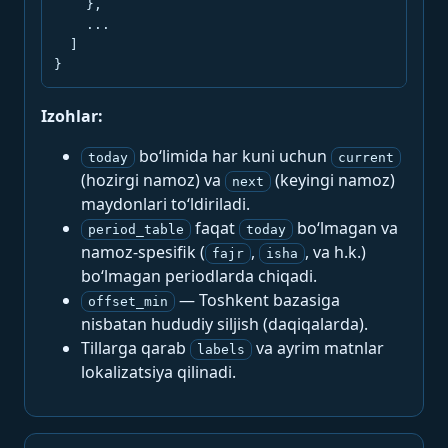
    },

    ...

  ]

}
Izohlar:
bo‘limida har kuni uchun
today
current
(hozirgi namoz) va
(keyingi namoz)
next
maydonlari to‘ldiriladi.
faqat
bo‘lmagan va
period_table
today
namoz-spesifik (
,
, va h.k.)
fajr
isha
bo‘lmagan periodlarda chiqadi.
— Toshkent bazasiga
offset_min
nisbatan hududiy siljish (daqiqalarda).
Tillarga qarab
va ayrim matnlar
labels
lokalizatsiya qilinadi.