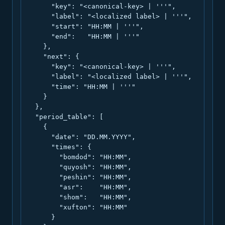
      "key": "<canonical-key> | '''",

      "label": "<localized label> | '''",

      "start": "HH:MM | '''",

      "end":   "HH:MM | '''"

    },

    "next": {

      "key": "<canonical-key> | '''",

      "label": "<localized label> | '''",

      "time": "HH:MM | '''"

    }

  },

  "period_table": [

    {

      "date": "DD.MM.YYYY",

      "times": {

        "bomdod": "HH:MM",

        "quyosh": "HH:MM",

        "peshin": "HH:MM",

        "asr":    "HH:MM",

        "shom":   "HH:MM",

        "xufton": "HH:MM"

      }
