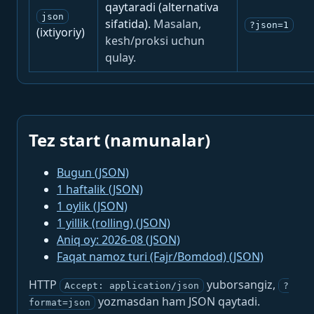
qaytaradi (alternativa
json
sifatida).
Masalan,
?json=1
(ixtiyoriy)
kesh/proksi uchun
qulay.
Tez start (namunalar)
Bugun (JSON)
1 haftalik (JSON)
1 oylik (JSON)
1 yillik (rolling) (JSON)
Aniq oy: 2026-08 (JSON)
Faqat namoz turi (Fajr/Bomdod) (JSON)
HTTP
yuborsangiz,
Accept: application/json
?
yozmasdan ham JSON qaytadi.
format=json