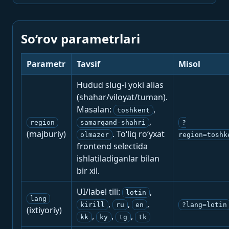
So‘rov parametrlari
Parametr
Tavsif
Misol
Hudud slug-i yoki alias
(shahar/viloyat/tuman).
Masalan:
,
toshkent
,
region
samarqand-shahri
?
(majburiy)
. To‘liq ro‘yxat
olmazor
region=toshk
frontend selectida
ishlatiladiganlar bilan
bir xil.
UI/label tili:
,
lotin
lang
,
,
,
kirill
ru
en
?lang=lotin
(ixtiyoriy)
,
,
,
kk
ky
tg
tk