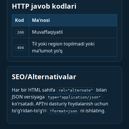
HTTP javob kodlari
Kod
Ma’nosi
Muvaffaqiyatli
200
Til yoki region topilmadi yoki
404
ma’lumot yo‘q
SEO/Alternativalar
Har bir HTML sahifa
bilan
rel="alternate"
JSON versiyaga
type="application/json"
ko‘rsatadi. API’ni dasturiy foydalanish uchun
to‘g‘ridan-to‘g‘ri
ni ishlating.
?format=json