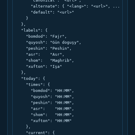
      "canonical": "<url>",

      "alternate": { "<lang>": "<url>", ... },

      "default": "<url>"

    }

  },

  "labels": {

    "bomdod": "Fajr",

    "quyosh": "Gün doguşy",

    "peshin": "Peshin",

    "asr":    "Asr",

    "shom":   "Maghrib",

    "xufton": "Işa"

  },

  "today": {

    "times": {

      "bomdod": "HH:MM",

      "quyosh": "HH:MM",

      "peshin": "HH:MM",

      "asr":    "HH:MM",

      "shom":   "HH:MM",

      "xufton": "HH:MM"

    },

    "current": {
