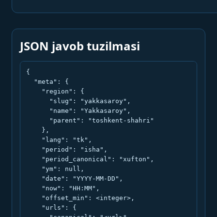
JSON javob tuzilmasi
{

  "meta": {

    "region": {

      "slug": "yakkasaroy",

      "name": "Yakkasaroy",

      "parent": "toshkent-shahri"

    },

    "lang": "tk",

    "period": "isha",

    "period_canonical": "xufton",

    "ym": null,

    "date": "YYYY-MM-DD",

    "now": "HH:MM",

    "offset_min": <integer>,

    "urls": {
