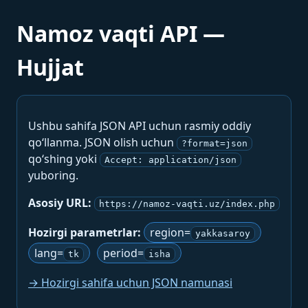
Namoz vaqti API —
Hujjat
Ushbu sahifa JSON API uchun rasmiy oddiy
qo‘llanma. JSON olish uchun
?format=json
qo‘shing yoki
Accept: application/json
yuboring.
Asosiy URL:
https://namoz-vaqti.uz/index.php
Hozirgi parametrlar:
region=
yakkasaroy
lang=
period=
tk
isha
→ Hozirgi sahifa uchun JSON namunasi