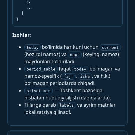
    },

    ...

  ]

}
Izohlar:
bo‘limida har kuni uchun
today
current
(hozirgi namoz) va
(keyingi namoz)
next
maydonlari to‘ldiriladi.
faqat
bo‘lmagan va
period_table
today
namoz-spesifik (
,
, va h.k.)
fajr
isha
bo‘lmagan periodlarda chiqadi.
— Toshkent bazasiga
offset_min
nisbatan hududiy siljish (daqiqalarda).
Tillarga qarab
va ayrim matnlar
labels
lokalizatsiya qilinadi.