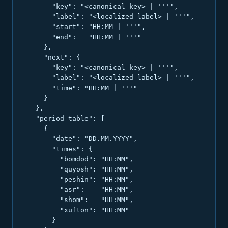
      "key": "<canonical-key> | '''",

      "label": "<localized label> | '''",

      "start": "HH:MM | '''",

      "end":   "HH:MM | '''"

    },

    "next": {

      "key": "<canonical-key> | '''",

      "label": "<localized label> | '''",

      "time": "HH:MM | '''"

    }

  },

  "period_table": [

    {

      "date": "DD.MM.YYYY",

      "times": {

        "bomdod": "HH:MM",

        "quyosh": "HH:MM",

        "peshin": "HH:MM",

        "asr":    "HH:MM",

        "shom":   "HH:MM",

        "xufton": "HH:MM"

      }
