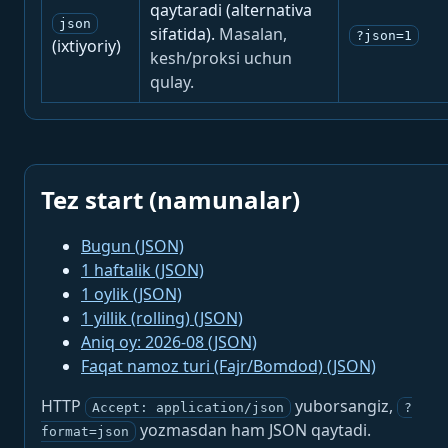
qaytaradi (alternativa
json
sifatida).
Masalan,
?json=1
(ixtiyoriy)
kesh/proksi uchun
qulay.
Tez start (namunalar)
Bugun (JSON)
1 haftalik (JSON)
1 oylik (JSON)
1 yillik (rolling) (JSON)
Aniq oy: 2026-08 (JSON)
Faqat namoz turi (Fajr/Bomdod) (JSON)
HTTP
yuborsangiz,
Accept: application/json
?
yozmasdan ham JSON qaytadi.
format=json