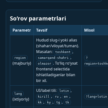
So‘rov parametrlari
Parametr
Tavsif
Misol
Hudud slug-i yoki alias
(shahar/viloyat/tuman).
Masalan:
,
toshkent
,
region
samarqand-shahri
?
(majburiy)
. To‘liq ro‘yxat
olmazor
region=toshk
frontend selectida
ishlatiladiganlar bilan
bir xil.
UI/label tili:
,
lotin
lang
,
,
,
kirill
ru
en
?lang=lotin
(ixtiyoriy)
,
,
,
kk
ky
tg
tk