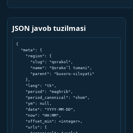
JSON javob tuzilmasi
{

  "meta": {

    "region": {

      "slug": "qorakol",

      "name": "Qorako‘l tumani",

      "parent": "buxoro-viloyati"

    },

    "lang": "tk",

    "period": "maghrib",

    "period_canonical": "shom",

    "ym": null,

    "date": "YYYY-MM-DD",

    "now": "HH:MM",

    "offset_min": <integer>,

    "urls": {
