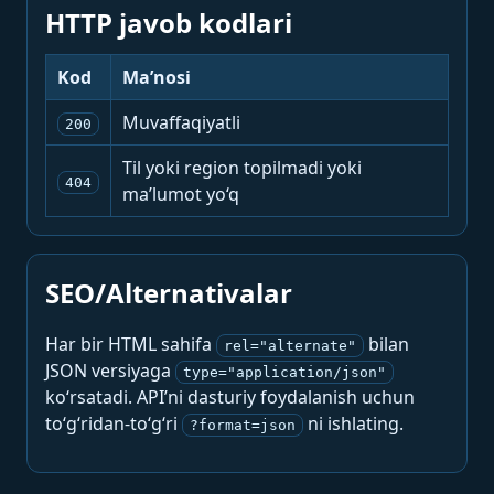
HTTP javob kodlari
Kod
Ma’nosi
Muvaffaqiyatli
200
Til yoki region topilmadi yoki
404
ma’lumot yo‘q
SEO/Alternativalar
Har bir HTML sahifa
bilan
rel="alternate"
JSON versiyaga
type="application/json"
ko‘rsatadi. API’ni dasturiy foydalanish uchun
to‘g‘ridan-to‘g‘ri
ni ishlating.
?format=json