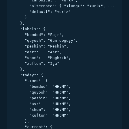
      "canonical": "<url>",

      "alternate": { "<lang>": "<url>", ... },

      "default": "<url>"

    }

  },

  "labels": {

    "bomdod": "Fajr",

    "quyosh": "Gün doguşy",

    "peshin": "Peshin",

    "asr":    "Asr",

    "shom":   "Maghrib",

    "xufton": "Işa"

  },

  "today": {

    "times": {

      "bomdod": "HH:MM",

      "quyosh": "HH:MM",

      "peshin": "HH:MM",

      "asr":    "HH:MM",

      "shom":   "HH:MM",

      "xufton": "HH:MM"

    },

    "current": {
