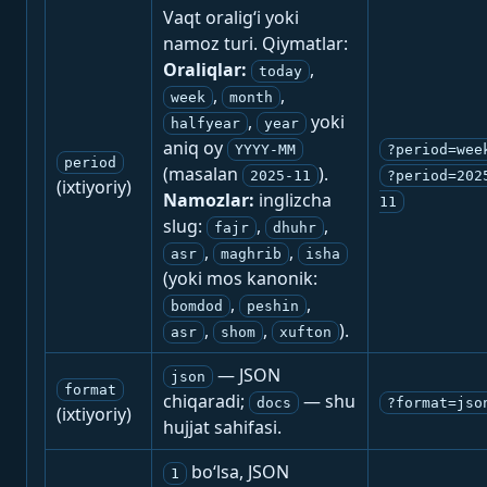
Vaqt oralig‘i yoki
namoz turi. Qiymatlar:
Oraliqlar:
,
today
,
,
week
month
,
yoki
halfyear
year
aniq oy
YYYY-MM
?period=wee
period
(masalan
).
2025-11
?period=202
(ixtiyoriy)
Namozlar:
inglizcha
11
slug:
,
,
fajr
dhuhr
,
,
asr
maghrib
isha
(yoki mos kanonik:
,
,
bomdod
peshin
,
,
).
asr
shom
xufton
— JSON
json
format
chiqaradi;
— shu
docs
?format=jso
(ixtiyoriy)
hujjat sahifasi.
bo‘lsa, JSON
1