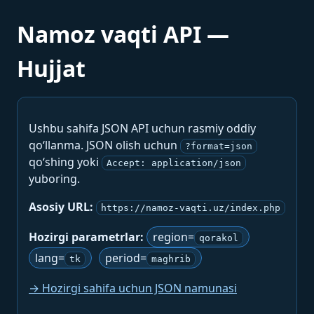
Namoz vaqti API —
Hujjat
Ushbu sahifa JSON API uchun rasmiy oddiy
qo‘llanma. JSON olish uchun
?format=json
qo‘shing yoki
Accept: application/json
yuboring.
Asosiy URL:
https://namoz-vaqti.uz/index.php
Hozirgi parametrlar:
region=
qorakol
lang=
period=
tk
maghrib
→ Hozirgi sahifa uchun JSON namunasi