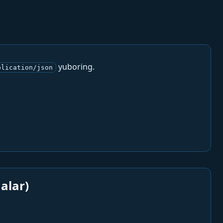
yuboring.
plication/json
alar)