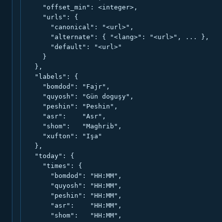
    "offset_min": <integer>,

    "urls": {

      "canonical": "<url>",

      "alternate": { "<lang>": "<url>", ... },

      "default": "<url>"

    }

  },

  "labels": {

    "bomdod": "Fajr",

    "quyosh": "Gün doguşy",

    "peshin": "Peshin",

    "asr":    "Asr",

    "shom":   "Maghrib",

    "xufton": "Işa"

  },

  "today": {

    "times": {

      "bomdod": "HH:MM",

      "quyosh": "HH:MM",

      "peshin": "HH:MM",

      "asr":    "HH:MM",

      "shom":   "HH:MM",
