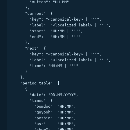
      "xufton": "HH:MM"

    },

    "current": {

      "key": "<canonical-key> | '''",

      "label": "<localized label> | '''",

      "start": "HH:MM | '''",

      "end":   "HH:MM | '''"

    },

    "next": {

      "key": "<canonical-key> | '''",

      "label": "<localized label> | '''",

      "time": "HH:MM | '''"

    }

  },

  "period_table": [

    {

      "date": "DD.MM.YYYY",

      "times": {

        "bomdod": "HH:MM",

        "quyosh": "HH:MM",

        "peshin": "HH:MM",

        "asr":    "HH:MM",

        "shom":   "HH:MM",
