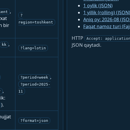
1 oylik (JSON)
,
1 yillik (rolling) (JSON
kent
?
yxat
Aniq oy: 2026-08 (JSO
region=toshkent
n bir
Faqat namoz turi (Fa
HTTP
Accept: applicatio
,
JSON qaytadi.
kk
?lang=lotin
:
,
?period=week
?period=2025-
,
r
11
ik:
).
ujjat
?format=json