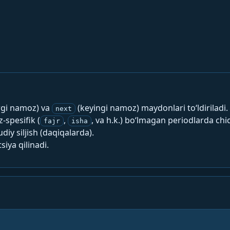
rgi namoz) va
(keyingi namoz) maydonlari to‘ldiriladi.
next
spesifik (
,
, va h.k.) bo‘lmagan periodlarda chi
fajr
isha
y siljish (daqiqalarda).
siya qilinadi.