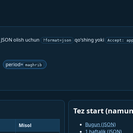
. JSON olish uchun
qo‘shing yoki
?format=json
Accept: ap
period=
maghrib
Tez start (namun
Bugun (JSON)
Misol
1 haftalik (JSON)