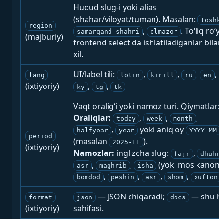
Hudud slug-i yoki alias
(shahar/viloyat/tuman). Masalan:
tosh
region
,
. To‘liq ro‘
samarqand-shahri
olmazor
(majburiy)
frontend selectida ishlatiladiganlar bila
xil.
UI/label tili:
,
,
,
,
lang
lotin
kirill
ru
en
(ixtiyoriy)
,
,
ky
tg
tk
Vaqt oralig‘i yoki namoz turi. Qiymatlar
Oraliqlar:
,
,
,
today
week
month
,
yoki aniq oy
halfyear
year
YYYY-MM
period
(masalan
).
2025-11
(ixtiyoriy)
Namozlar:
inglizcha slug:
,
fajr
dhuh
,
,
(yoki mos kanon
asr
maghrib
isha
,
,
,
,
bomdod
peshin
asr
shom
xufton
— JSON chiqaradi;
— shu h
format
json
docs
(ixtiyoriy)
sahifasi.