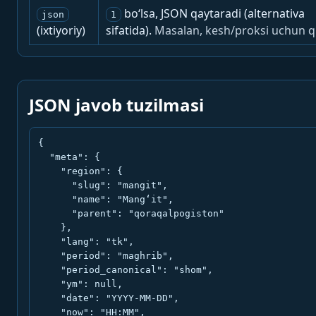
bo‘lsa, JSON qaytaradi (alternativa
json
1
(ixtiyoriy)
sifatida).
Masalan, kesh/proksi uchun q
JSON javob tuzilmasi
{

  "meta": {

    "region": {

      "slug": "mangit",

      "name": "Mang‘it",

      "parent": "qoraqalpogiston"

    },

    "lang": "tk",

    "period": "maghrib",

    "period_canonical": "shom",

    "ym": null,

    "date": "YYYY-MM-DD",

    "now": "HH:MM",
