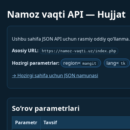
Namoz vaqti API — Hujjat
Ushbu sahifa JSON API uchun rasmiy oddiy qo‘llanma
Asosiy URL:
https://namoz-vaqti.uz/index.php
Hozirgi parametrlar:
region=
lang=
mangit
tk
→ Hozirgi sahifa uchun JSON namunasi
So‘rov parametrlari
Parametr
Tavsif