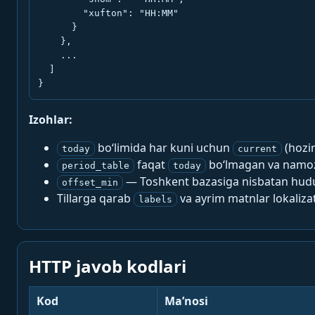
        "xufton": "HH:MM"

      }

    },

    ...

  ]

}
Izohlar:
bo‘limida har kuni uchun
(hozi
today
current
faqat
bo‘lmagan va namoz-
period_table
today
— Toshkent bazasiga nisbatan hududi
offset_min
Tillarga qarab
va ayrim matnlar lokalizat
labels
HTTP javob kodlari
Kod
Ma’nosi