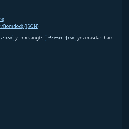
)
N)
jr/Bomdod) (JSON)
yuborsangiz,
yozmasdan ham
n/json
?format=json