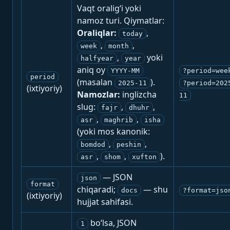
Vaqt oralig‘i yoki
namoz turi. Qiymatlar:
Oraliqlar:
,
today
,
,
week
month
,
yoki
halfyear
year
aniq oy
YYYY-MM
?period=wee
period
(masalan
).
2025-11
?period=202
(ixtiyoriy)
Namozlar:
inglizcha
11
slug:
,
,
fajr
dhuhr
,
,
asr
maghrib
isha
(yoki mos kanonik:
,
,
bomdod
peshin
,
,
).
asr
shom
xufton
— JSON
json
format
chiqaradi;
— shu
docs
?format=jso
(ixtiyoriy)
hujjat sahifasi.
bo‘lsa, JSON
1