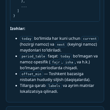
    },

    ...

  ]

}
Izohlar:
bo‘limida har kuni uchun
today
current
(hozirgi namoz) va
(keyingi namoz)
next
maydonlari to‘ldiriladi.
faqat
bo‘lmagan va
period_table
today
namoz-spesifik (
,
, va h.k.)
fajr
isha
bo‘lmagan periodlarda chiqadi.
— Toshkent bazasiga
offset_min
nisbatan hududiy siljish (daqiqalarda).
Tillarga qarab
va ayrim matnlar
labels
lokalizatsiya qilinadi.