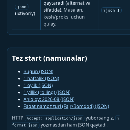
qaytaradi (alternativa
json
sifatida).
Masalan,
?json=1
(ixtiyoriy)
kesh/proksi uchun
qulay.
Tez start (namunalar)
Bugun (JSON)
1 haftalik (JSON)
1 oylik (JSON)
1 yillik (rolling) (JSON)
Aniq oy: 2026-08 (JSON)
Faqat namoz turi (Fajr/Bomdod) (JSON)
HTTP
yuborsangiz,
Accept: application/json
?
yozmasdan ham JSON qaytadi.
format=json