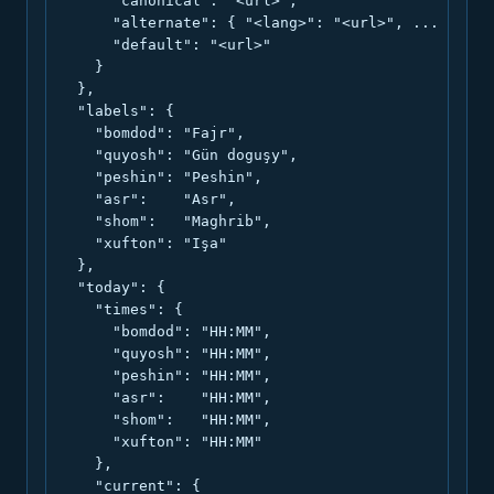
      "canonical": "<url>",

      "alternate": { "<lang>": "<url>", ... },

      "default": "<url>"

    }

  },

  "labels": {

    "bomdod": "Fajr",

    "quyosh": "Gün doguşy",

    "peshin": "Peshin",

    "asr":    "Asr",

    "shom":   "Maghrib",

    "xufton": "Işa"

  },

  "today": {

    "times": {

      "bomdod": "HH:MM",

      "quyosh": "HH:MM",

      "peshin": "HH:MM",

      "asr":    "HH:MM",

      "shom":   "HH:MM",

      "xufton": "HH:MM"

    },

    "current": {
