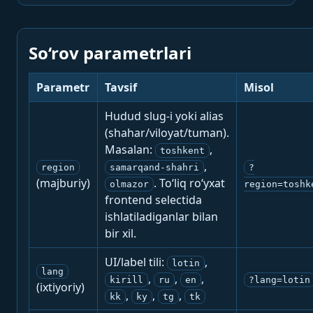
So‘rov parametrlari
Parametr
Tavsif
Misol
Hudud slug-i yoki alias
(shahar/viloyat/tuman).
Masalan:
,
toshkent
,
region
samarqand-shahri
?
(majburiy)
. To‘liq ro‘yxat
olmazor
region=toshk
frontend selectida
ishlatiladiganlar bilan
bir xil.
UI/label tili:
,
lotin
lang
,
,
,
kirill
ru
en
?lang=lotin
(ixtiyoriy)
,
,
,
kk
ky
tg
tk