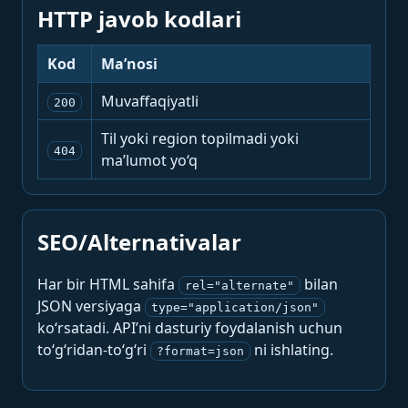
HTTP javob kodlari
Kod
Ma’nosi
Muvaffaqiyatli
200
Til yoki region topilmadi yoki
404
ma’lumot yo‘q
SEO/Alternativalar
Har bir HTML sahifa
bilan
rel="alternate"
JSON versiyaga
type="application/json"
ko‘rsatadi. API’ni dasturiy foydalanish uchun
to‘g‘ridan-to‘g‘ri
ni ishlating.
?format=json