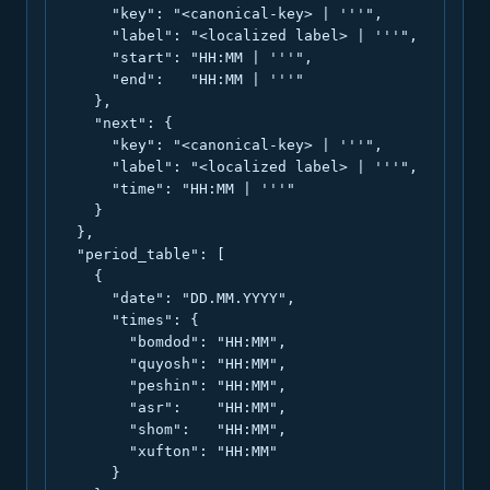
      "key": "<canonical-key> | '''",

      "label": "<localized label> | '''",

      "start": "HH:MM | '''",

      "end":   "HH:MM | '''"

    },

    "next": {

      "key": "<canonical-key> | '''",

      "label": "<localized label> | '''",

      "time": "HH:MM | '''"

    }

  },

  "period_table": [

    {

      "date": "DD.MM.YYYY",

      "times": {

        "bomdod": "HH:MM",

        "quyosh": "HH:MM",

        "peshin": "HH:MM",

        "asr":    "HH:MM",

        "shom":   "HH:MM",

        "xufton": "HH:MM"

      }
