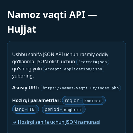
Namoz vaqti API —
Hujjat
Ushbu sahifa JSON API uchun rasmiy oddiy
qo‘llanma. JSON olish uchun
?format=json
qo‘shing yoki
Accept: application/json
yuboring.
Asosiy URL:
https://namoz-vaqti.uz/index.php
Hozirgi parametrlar:
region=
konimex
lang=
period=
tk
maghrib
→ Hozirgi sahifa uchun JSON namunasi