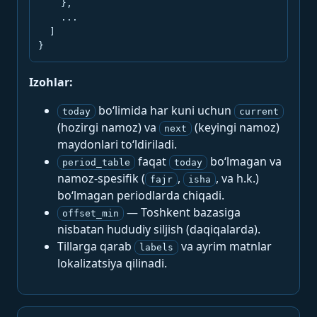
    },

    ...

  ]

}
Izohlar:
bo‘limida har kuni uchun
today
current
(hozirgi namoz) va
(keyingi namoz)
next
maydonlari to‘ldiriladi.
faqat
bo‘lmagan va
period_table
today
namoz-spesifik (
,
, va h.k.)
fajr
isha
bo‘lmagan periodlarda chiqadi.
— Toshkent bazasiga
offset_min
nisbatan hududiy siljish (daqiqalarda).
Tillarga qarab
va ayrim matnlar
labels
lokalizatsiya qilinadi.