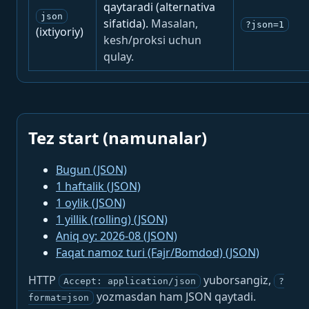
qaytaradi (alternativa
json
sifatida).
Masalan,
?json=1
(ixtiyoriy)
kesh/proksi uchun
qulay.
Tez start (namunalar)
Bugun (JSON)
1 haftalik (JSON)
1 oylik (JSON)
1 yillik (rolling) (JSON)
Aniq oy: 2026-08 (JSON)
Faqat namoz turi (Fajr/Bomdod) (JSON)
HTTP
yuborsangiz,
Accept: application/json
?
yozmasdan ham JSON qaytadi.
format=json