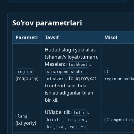
So‘rov parametrlari
Parametr
Tavsif
Misol
Hudud slug-i yoki alias
(shahar/viloyat/tuman).
Masalan:
,
toshkent
,
region
samarqand-shahri
?
(majburiy)
. To‘liq ro‘yxat
olmazor
region=toshk
frontend selectida
ishlatiladiganlar bilan
bir xil.
UI/label tili:
,
lotin
lang
,
,
,
kirill
ru
en
?lang=lotin
(ixtiyoriy)
,
,
,
kk
ky
tg
tk