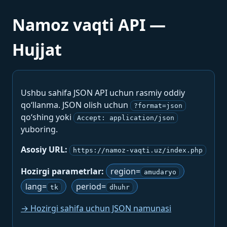
Namoz vaqti API —
Hujjat
Ushbu sahifa JSON API uchun rasmiy oddiy
qo‘llanma. JSON olish uchun
?format=json
qo‘shing yoki
Accept: application/json
yuboring.
Asosiy URL:
https://namoz-vaqti.uz/index.php
Hozirgi parametrlar:
region=
amudaryo
lang=
period=
tk
dhuhr
→ Hozirgi sahifa uchun JSON namunasi