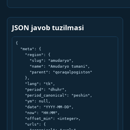
JSON javob tuzilmasi
{

  "meta": {

    "region": {

      "slug": "amudaryo",

      "name": "Amudaryo tumani",

      "parent": "qoraqalpogiston"

    },

    "lang": "tk",

    "period": "dhuhr",

    "period_canonical": "peshin",

    "ym": null,

    "date": "YYYY-MM-DD",

    "now": "HH:MM",

    "offset_min": <integer>,

    "urls": {
