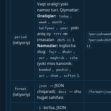
Vaqt oralig‘i yoki
namoz turi. Qiymatlar:
Oraliqlar:
,
today
,
,
week
month
,
yoki
halfyear
year
aniq oy
YYYY-MM
?period=wee
period
(masalan
).
2025-11
?period=202
(ixtiyoriy)
Namozlar:
inglizcha
11
slug:
,
,
fajr
dhuhr
,
,
asr
maghrib
isha
(yoki mos kanonik:
,
,
bomdod
peshin
,
,
).
asr
shom
xufton
— JSON
json
format
chiqaradi;
— shu
docs
?format=jso
(ixtiyoriy)
hujjat sahifasi.
bo‘lsa, JSON
1