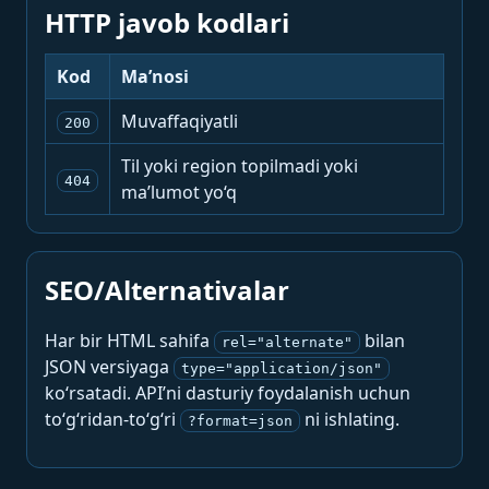
HTTP javob kodlari
Kod
Ma’nosi
Muvaffaqiyatli
200
Til yoki region topilmadi yoki
404
ma’lumot yo‘q
SEO/Alternativalar
Har bir HTML sahifa
bilan
rel="alternate"
JSON versiyaga
type="application/json"
ko‘rsatadi. API’ni dasturiy foydalanish uchun
to‘g‘ridan-to‘g‘ri
ni ishlating.
?format=json