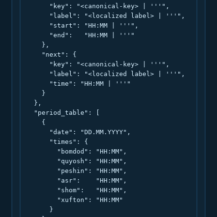
      "key": "<canonical-key> | '''",

      "label": "<localized label> | '''",

      "start": "HH:MM | '''",

      "end":   "HH:MM | '''"

    },

    "next": {

      "key": "<canonical-key> | '''",

      "label": "<localized label> | '''",

      "time": "HH:MM | '''"

    }

  },

  "period_table": [

    {

      "date": "DD.MM.YYYY",

      "times": {

        "bomdod": "HH:MM",

        "quyosh": "HH:MM",

        "peshin": "HH:MM",

        "asr":    "HH:MM",

        "shom":   "HH:MM",

        "xufton": "HH:MM"

      }
