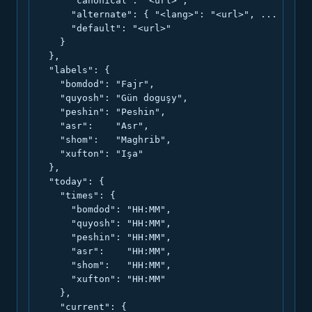
      "canonical": "<url>",

      "alternate": { "<lang>": "<url>", ... },

      "default": "<url>"

    }

  },

  "labels": {

    "bomdod": "Fajr",

    "quyosh": "Gün doguşy",

    "peshin": "Peshin",

    "asr":    "Asr",

    "shom":   "Maghrib",

    "xufton": "Işa"

  },

  "today": {

    "times": {

      "bomdod": "HH:MM",

      "quyosh": "HH:MM",

      "peshin": "HH:MM",

      "asr":    "HH:MM",

      "shom":   "HH:MM",

      "xufton": "HH:MM"

    },

    "current": {
