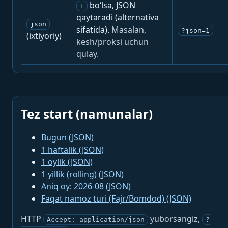
bo‘lsa, JSON
1
qaytaradi (alternativa
json
sifatida).
Masalan,
?json=1
(ixtiyoriy)
kesh/proksi uchun
qulay.
Tez start (namunalar)
Bugun (JSON)
1 haftalik (JSON)
1 oylik (JSON)
1 yillik (rolling) (JSON)
Aniq oy: 2026-08 (JSON)
Faqat namoz turi (Fajr/Bomdod) (JSON)
HTTP
yuborsangiz,
Accept: application/json
?