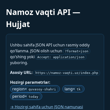
Namoz vaqti API —
Hujjat
Ushbu sahifa JSON API uchun rasmiy oddiy
qo‘llanma. JSON olish uchun
?format=json
qo‘shing yoki
Accept: application/json
yuboring.
Asosiy URL:
https://namoz-vaqti.uz/index.php
Hozirgi parametrlar:
region=
lang=
quvasoy-shahri
tk
period=
today
→ Hozirgi sahifa uchun JSON namunasi