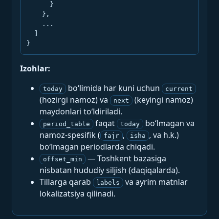
      }

    },

    ...

  ]

}
Izohlar:
bo‘limida har kuni uchun
today
current
(hozirgi namoz) va
(keyingi namoz)
next
maydonlari to‘ldiriladi.
faqat
bo‘lmagan va
period_table
today
namoz-spesifik (
,
, va h.k.)
fajr
isha
bo‘lmagan periodlarda chiqadi.
— Toshkent bazasiga
offset_min
nisbatan hududiy siljish (daqiqalarda).
Tillarga qarab
va ayrim matnlar
labels
lokalizatsiya qilinadi.