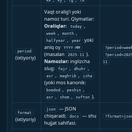
kk
ky
tg
tk
Vaqt oralig‘i yoki
namoz turi. Qiymatlar:
Oraliqlar:
,
today
,
,
week
month
,
yoki
halfyear
year
aniq oy
YYYY-MM
?period=wee
period
(masalan
).
2025-11
?period=202
(ixtiyoriy)
Namozlar:
inglizcha
11
slug:
,
,
fajr
dhuhr
,
,
asr
maghrib
isha
(yoki mos kanonik:
,
,
bomdod
peshin
,
,
).
asr
shom
xufton
— JSON
json
format
chiqaradi;
— shu
docs
?format=jso
(ixtiyoriy)
hujjat sahifasi.