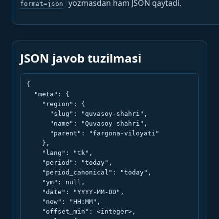
yozmasdan ham JSON qaytadi.
format=json
JSON javob tuzilmasi
{

  "meta": {

    "region": {

      "slug": "quvasoy-shahri",

      "name": "Quvasoy shahri",

      "parent": "fargona-viloyati"

    },

    "lang": "tk",

    "period": "today",

    "period_canonical": "today",

    "ym": null,

    "date": "YYYY-MM-DD",

    "now": "HH:MM",

    "offset_min": <integer>,
