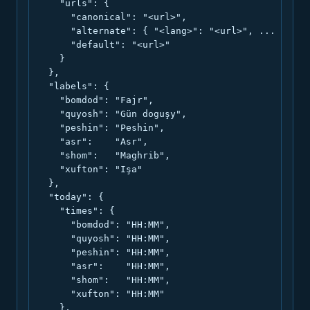
    "urls": {

      "canonical": "<url>",

      "alternate": { "<lang>": "<url>", ... },

      "default": "<url>"

    }

  },

  "labels": {

    "bomdod": "Fajr",

    "quyosh": "Gün doguşy",

    "peshin": "Peshin",

    "asr":    "Asr",

    "shom":   "Maghrib",

    "xufton": "Işa"

  },

  "today": {

    "times": {

      "bomdod": "HH:MM",

      "quyosh": "HH:MM",

      "peshin": "HH:MM",

      "asr":    "HH:MM",

      "shom":   "HH:MM",

      "xufton": "HH:MM"

    },
