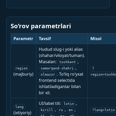
So‘rov parametrlari
Parametr
Tavsif
Misol
Hudud slug-i yoki alias
(shahar/viloyat/tuman).
Masalan:
,
toshkent
,
region
samarqand-shahri
?
(majburiy)
. To‘liq ro‘yxat
olmazor
region=toshk
frontend selectida
ishlatiladiganlar bilan
bir xil.
UI/label tili:
,
lotin
lang
,
,
,
kirill
ru
en
?lang=lotin
(ixtiyoriy)
,
,
,