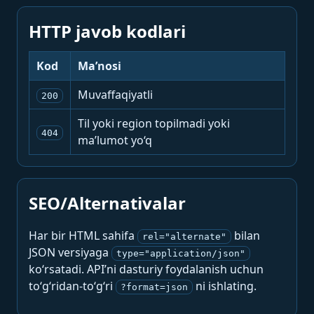
HTTP javob kodlari
Kod
Ma’nosi
Muvaffaqiyatli
200
Til yoki region topilmadi yoki
404
ma’lumot yo‘q
SEO/Alternativalar
Har bir HTML sahifa
bilan
rel="alternate"
JSON versiyaga
type="application/json"
ko‘rsatadi. API’ni dasturiy foydalanish uchun
to‘g‘ridan-to‘g‘ri
ni ishlating.
?format=json