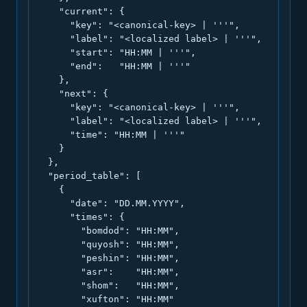
    "current": {

      "key": "<canonical-key> | '''",

      "label": "<localized label> | '''",

      "start": "HH:MM | '''",

      "end":   "HH:MM | '''"

    },

    "next": {

      "key": "<canonical-key> | '''",

      "label": "<localized label> | '''",

      "time": "HH:MM | '''"

    }

  },

  "period_table": [

    {

      "date": "DD.MM.YYYY",

      "times": {

        "bomdod": "HH:MM",

        "quyosh": "HH:MM",

        "peshin": "HH:MM",

        "asr":    "HH:MM",

        "shom":   "HH:MM",

        "xufton": "HH:MM"
